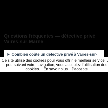
Questions fréquentes — détective privé
Vaires-sur-Marne
Combien coûte un détective privé à Vaires-sur-
Marne ?
Ce site utilise des cookies pour vous offrir le meilleur service.
poursuivant votre navigation, vous acceptez l’utilisation des
cookies.
En savoir plus
J’accepte
Les preuves d'un détective privé sont-elles
recevables en justice ?
Sous quel délai intervenez-vous à Vaires-sur-
Marne ?
La mission reste-t-elle confidentielle ?