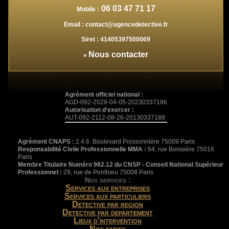
06 03 47 71 17
Mobile :
Email :
contact@agencedetective.fr
Siret :
41405397500069
Nous contacter
»
Agrément officiel national :
AGD-092-2028-04-05-20230337186
Autorisation d'exercer :
AUT-092-2112-08-26-20130337188
Agrément CNAPS :
2.4.6. Boulevard Poissonnière 75009 Paris
Responsabilité Civile Professionnelle MMA :
64, rue Boissière 75016
Paris
Membre Titulaire Numéro 982.12 du CNSP - Conseil National Supérieur
Professionnel :
29, rue de Ponthieu 75008 Paris
Nos services :
Services aux entreprises
Services aux particuliers
Detective par region
Detective par departement
Lieux d'intervention
Nos tarifs