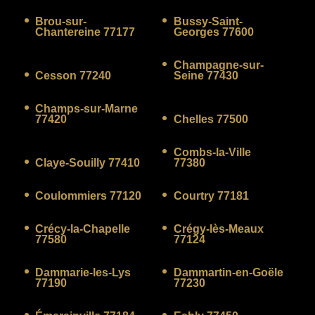
Brou-sur-
Bussy-Saint-
Chantereine 77177
Georges 77600
Champagne-sur-
Cesson 77240
Seine 77430
Champs-sur-Marne
77420
Chelles 77500
Combs-la-Ville
Claye-Souilly 77410
77380
Coulommiers 77120
Courtry 77181
Crécy-la-Chapelle
Crégy-lès-Meaux
77580
77124
Dammarie-les-Lys
Dammartin-en-Goële
77190
77230