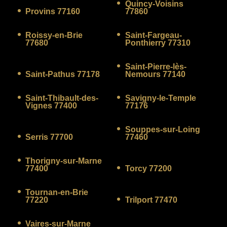
Quincy-Voisins
Provins 77160
77860
Roissy-en-Brie
Saint-Fargeau-
77680
Ponthierry 77310
Saint-Pierre-lès-
Saint-Pathus 77178
Nemours 77140
Saint-Thibault-des-
Savigny-le-Temple
Vignes 77400
77176
Souppes-sur-Loing
Serris 77700
77460
Thorigny-sur-Marne
77400
Torcy 77200
Tournan-en-Brie
77220
Trilport 77470
Vaires-sur-Marne