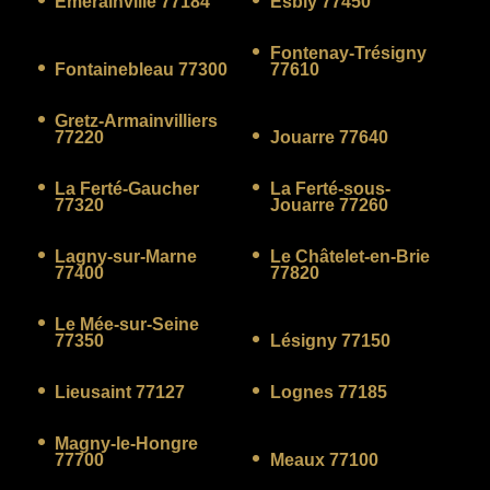
Émerainville 77184
Esbly 77450
Fontenay-Trésigny
Fontainebleau 77300
77610
Gretz-Armainvilliers
77220
Jouarre 77640
La Ferté-Gaucher
La Ferté-sous-
77320
Jouarre 77260
Lagny-sur-Marne
Le Châtelet-en-Brie
77400
77820
Le Mée-sur-Seine
77350
Lésigny 77150
Lieusaint 77127
Lognes 77185
Magny-le-Hongre
77700
Meaux 77100