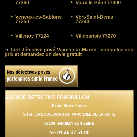
77360
Vaux-le-Pénil 77000
Veneux-les-Sablons
Vert-Saint-Denis
77250
77240
Villenoy 77124
Villeparisis 77270
➜
Tarif détective privé Vaires-sur-Marne
: consultez nos
prix et demandez un devis gratuit
AGENCE DETECTIVE FONDRILLON
Paris - Ile de France
Siège : 16 BOULEVARD DU PARC L'ILE DE LA JATTE
92200
-
NEUILLY SUR SEINE
01 46 37 51 00
Tél :