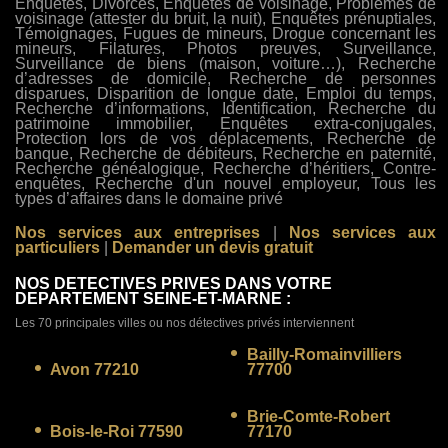
Enquêtes, Divorces, Enquêtes de voisinage, Problèmes de
voisinage (attester du bruit, la nuit), Enquêtes prénuptiales,
Témoignages, Fugues de mineurs, Drogue concernant les
mineurs, Filatures, Photos preuves, Surveillance,
Surveillance de biens (maison, voiture…), Recherche
d’adresses de domicile, Recherche de personnes
disparues, Disparition de longue date, Emploi du temps,
Recherche d’informations, Identification, Recherche du
patrimoine immobilier, Enquêtes extra-conjugales,
Protection lors de vos déplacements, Recherche de
banque, Recherche de débiteurs, Recherche en paternité,
Recherche généalogique, Recherche d’héritiers, Contre-
enquêtes, Recherche d'un nouvel employeur, Tous les
types d’affaires dans le domaine privé
Nos services aux entreprises
|
Nos services aux
particuliers
|
Demander un devis gratuit
NOS DETECTIVES PRIVES DANS VOTRE
DEPARTEMENT SEINE-ET-MARNE :
Les 70 principales villes ou nos détectives privés interviennent
Bailly-Romainvilliers
Avon 77210
77700
Brie-Comte-Robert
Bois-le-Roi 77590
77170