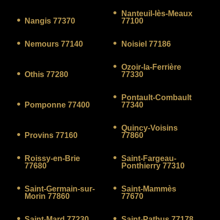
Nanteuil-lès-Meaux
Nangis 77370
77100
Nemours 77140
Noisiel 77186
Ozoir-la-Ferrière
Othis 77280
77330
Pontault-Combault
Pomponne 77400
77340
Quincy-Voisins
Provins 77160
77860
Roissy-en-Brie
Saint-Fargeau-
77680
Ponthierry 77310
Saint-Germain-sur-
Saint-Mammès
Morin 77860
77670
Saint-Mard 77230
Saint-Pathus 77178