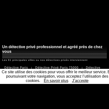
Un détective privé professionnel et agréé près de chez
vous
Les 61 principales villes ou nos détectives privés interviennent
Détective Paris
Détective Privé Paris 75000
Détective
|
|
Ce site utilise des cookies pour vous offrir le meilleur service.
Privé Paris 1er arrondissement 75001
Détective Privé Paris
|
poursuivant votre navigation, vous acceptez l’utilisation des
2ème arrondissement 75002
cookies.
En savoir plus
Détective Privé Paris 3ème
J’accepte
|
arrondissement 75003
Détective Privé Paris 4ème
|
arrondissement 75004
Détective Privé Paris 5ème
|
arrondissement 75005
Détective Privé Paris 6ème
|
arrondissement 75006
Détective Privé Paris 7ème
|