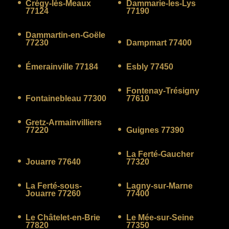
Crégy-lès-Meaux
Dammarie-les-Lys
77124
77190
Dammartin-en-Goële
77230
Dampmart 77400
Émerainville 77184
Esbly 77450
Fontenay-Trésigny
Fontainebleau 77300
77610
Gretz-Armainvilliers
77220
Guignes 77390
La Ferté-Gaucher
Jouarre 77640
77320
La Ferté-sous-
Lagny-sur-Marne
Jouarre 77260
77400
Le Châtelet-en-Brie
Le Mée-sur-Seine
77820
77350