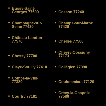
Bussy-Saint-
Georges 77600
Cesson 77240
Champagne-sur-
Champs-sur-Marne
Seine 77430
77420
Château-Landon
77570
Chelles 77500
Chevry-Cossigny
Chessy 77700
77173
Claye-Souilly 77410
Collégien 77090
Combs-la-Ville
77380
Coulommiers 77120
Crécy-la-Chapelle
Courtry 77181
77580