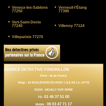
Veneux-les-Sablons
Verneuil-l'Étang
77250
77390
Vert-Saint-Denis
77240
Villenoy 77124
Villeparisis 77270
AGENCE DETECTIVE FONDRILLON
Paris - Ile de France
Siège : 16 BOULEVARD DU PARC L'ILE DE LA JATTE
92200
-
NEUILLY SUR SEINE
01 46 37 51 00
Tél :
06 03 47 71 17
Mobile :