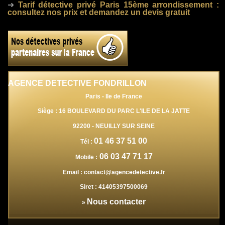
➜
Tarif détective privé Paris 15ème arrondissement
:
consultez nos prix et demandez un devis gratuit
AGENCE DETECTIVE FONDRILLON
Paris - Ile de France
Siège : 16 BOULEVARD DU PARC L'ILE DE LA JATTE
92200
-
NEUILLY SUR SEINE
01 46 37 51 00
Tél :
06 03 47 71 17
Mobile :
Email :
contact@agencedetective.fr
Siret :
41405397500069
Nous contacter
»