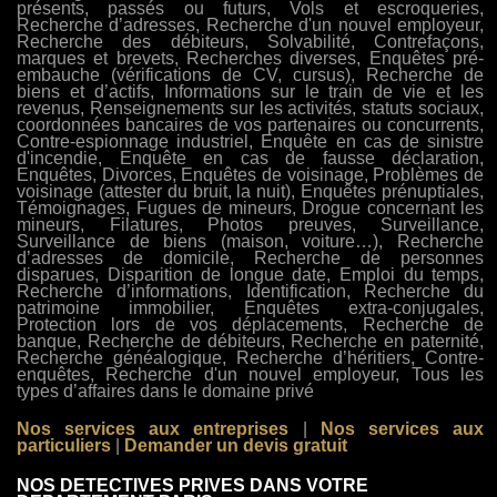
présents, passés ou futurs, Vols et escroqueries,
Recherche d’adresses, Recherche d'un nouvel employeur,
Recherche des débiteurs, Solvabilité, Contrefaçons,
marques et brevets, Recherches diverses, Enquêtes pré-
embauche (vérifications de CV, cursus), Recherche de
biens et d’actifs, Informations sur le train de vie et les
revenus, Renseignements sur les activités, statuts sociaux,
coordonnées bancaires de vos partenaires ou concurrents,
Contre-espionnage industriel, Enquête en cas de sinistre
d'incendie, Enquête en cas de fausse déclaration,
Enquêtes, Divorces, Enquêtes de voisinage, Problèmes de
voisinage (attester du bruit, la nuit), Enquêtes prénuptiales,
Témoignages, Fugues de mineurs, Drogue concernant les
mineurs, Filatures, Photos preuves, Surveillance,
Surveillance de biens (maison, voiture…), Recherche
d’adresses de domicile, Recherche de personnes
disparues, Disparition de longue date, Emploi du temps,
Recherche d’informations, Identification, Recherche du
patrimoine immobilier, Enquêtes extra-conjugales,
Protection lors de vos déplacements, Recherche de
banque, Recherche de débiteurs, Recherche en paternité,
Recherche généalogique, Recherche d’héritiers, Contre-
enquêtes, Recherche d'un nouvel employeur, Tous les
types d’affaires dans le domaine privé
Nos services aux entreprises
|
Nos services aux
particuliers
|
Demander un devis gratuit
NOS DETECTIVES PRIVES DANS VOTRE