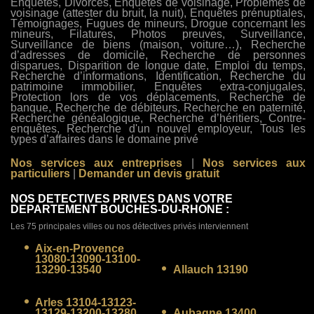
Enquêtes, Divorces, Enquêtes de voisinage, Problèmes de
voisinage (attester du bruit, la nuit), Enquêtes prénuptiales,
Témoignages, Fugues de mineurs, Drogue concernant les
mineurs, Filatures, Photos preuves, Surveillance,
Surveillance de biens (maison, voiture…), Recherche
d’adresses de domicile, Recherche de personnes
disparues, Disparition de longue date, Emploi du temps,
Recherche d’informations, Identification, Recherche du
patrimoine immobilier, Enquêtes extra-conjugales,
Protection lors de vos déplacements, Recherche de
banque, Recherche de débiteurs, Recherche en paternité,
Recherche généalogique, Recherche d’héritiers, Contre-
enquêtes, Recherche d'un nouvel employeur, Tous les
types d’affaires dans le domaine privé
Nos services aux entreprises
|
Nos services aux
particuliers
|
Demander un devis gratuit
NOS DETECTIVES PRIVES DANS VOTRE
DEPARTEMENT BOUCHES-DU-RHONE :
Les 75 principales villes ou nos détectives privés interviennent
Aix-en-Provence
13080-13090-13100-
13290-13540
Allauch 13190
Arles 13104-13123-
13129-13200-13280
Aubagne 13400