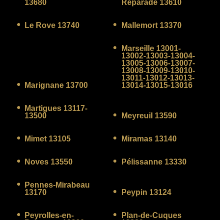
13680
Réparade 13610
Le Rove 13740
Mallemort 13370
Marseille 13001-
13002-13003-13004-
13005-13006-13007-
13008-13009-13010-
13011-13012-13013-
Marignane 13700
13014-13015-13016
Martigues 13117-
13500
Meyreuil 13590
Mimet 13105
Miramas 13140
Noves 13550
Pélissanne 13330
Pennes-Mirabeau
13170
Peypin 13124
Peyrolles-en-
Plan-de-Cuques