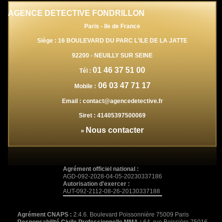
AGENCE DETECTIVE FONDRILLON
Paris - Ile de France
Siège : 16 BOULEVARD DU PARC L'ILE DE LA JATTE
92200
-
NEUILLY SUR SEINE
01 46 37 51 00
Tél :
06 03 47 71 17
Mobile :
Email :
contact@agencedetective.fr
Siret :
41405397500069
Nous contacter
»
Agrément officiel national :
AGD-092-2028-04-05-20230337186
Autorisation d'exercer :
AUT-092-2112-08-26-20130337188
Agrément CNAPS :
2.4.6. Boulevard Poissonnière 75009 Paris
Responsabilité Civile Professionnelle MMA :
64, rue Boissière 75016