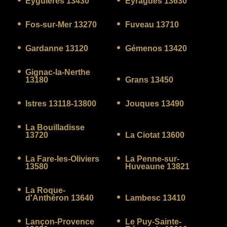
Eyguières 13430
Eyragues 13630
Fos-sur-Mer 13270
Fuveau 13710
Gardanne 13120
Gémenos 13420
Gignac-la-Nerthe
13180
Grans 13450
Istres 13118-13800
Jouques 13490
La Bouilladisse
13720
La Ciotat 13600
La Fare-les-Oliviers
La Penne-sur-
13580
Huveaune 13821
La Roque-
d'Anthéron 13640
Lambesc 13410
Lançon-Provence
Le Puy-Sainte-