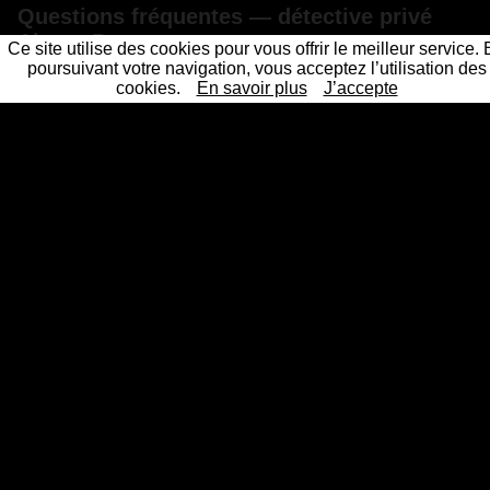
Questions fréquentes — détective privé
Aix-en-Provence
Ce site utilise des cookies pour vous offrir le meilleur service.
poursuivant votre navigation, vous acceptez l’utilisation des
cookies.
En savoir plus
J’accepte
Combien coûte un détective privé à Aix-en-
Provence ?
Les preuves d'un détective privé sont-elles
recevables en justice ?
Sous quel délai intervenez-vous à Aix-en-
Provence ?
La mission reste-t-elle confidentielle ?
Un détective privé professionnel et agréé près de chez
vous
Les 61 principales villes ou nos détectives privés interviennent
Détective Paris
Détective Privé Paris 75000
Détective
|
|