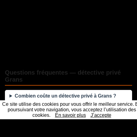
Questions fréquentes — détective privé
Grans
Combien coûte un détective privé à Grans ?
Ce site utilise des cookies pour vous offrir le meilleur service.
poursuivant votre navigation, vous acceptez l’utilisation des
Les preuves d'un détective privé sont-elles
cookies.
En savoir plus
J’accepte
recevables en justice ?
Sous quel délai intervenez-vous à Grans ?