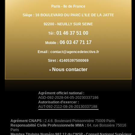
Paris - Ile de France
Siège : 16 BOULEVARD DU PARC L'ILE DE LA JATTE
92200
-
NEUILLY SUR SEINE
01 46 37 51 00
Tél :
06 03 47 71 17
Mobile :
Email :
contact@agencedetective.fr
Siret :
41405397500069
Nous contacter
»
Agrément officiel national :
AGD-092-2028-04-05-20230337186
Autorisation d'exercer :
AUT-092-2112-08-26-20130337188
Agrément CNAPS :
2.4.6. Boulevard Poissonnière 75009 Paris
Responsabilité Civile Professionnelle MMA :
64, rue Boissière 75016
Paris
Membre Titulaire Numéro 982.12 du CNSP - Conseil National Supérieur