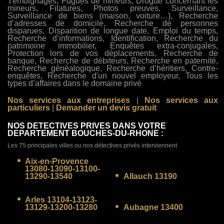
Témoignages, Fugues de mineurs, Drogue concernant les
mineurs, Filatures, Photos preuves, Surveillance,
Surveillance de biens (maison, voiture…), Recherche
d’adresses de domicile, Recherche de personnes
disparues, Disparition de longue date, Emploi du temps,
Recherche d’informations, Identification, Recherche du
patrimoine immobilier, Enquêtes extra-conjugales,
Protection lors de vos déplacements, Recherche de
banque, Recherche de débiteurs, Recherche en paternité,
Recherche généalogique, Recherche d’héritiers, Contre-
enquêtes, Recherche d'un nouvel employeur, Tous les
types d’affaires dans le domaine privé
Nos services aux entreprises
|
Nos services aux
particuliers
|
Demander un devis gratuit
NOS DETECTIVES PRIVES DANS VOTRE
DEPARTEMENT BOUCHES-DU-RHONE :
Les 75 principales villes ou nos détectives privés interviennent
Aix-en-Provence
13080-13090-13100-
13290-13540
Allauch 13190
Arles 13104-13123-
13129-13200-13280
Aubagne 13400