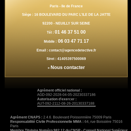
Paris - Ile de France
Siège : 16 BOULEVARD DU PARC L'ILE DE LA JATTE
92200
-
NEUILLY SUR SEINE
01 46 37 51 00
Tél :
06 03 47 71 17
Mobile :
Email :
contact@agencedetective.fr
Siret :
41405397500069
Nous contacter
»
Agrément officiel national :
AGD-092-2028-04-05-20230337186
Autorisation d'exercer :
AUT-092-2112-08-26-20130337188
Agrément CNAPS :
2.4.6. Boulevard Poissonnière 75009 Paris
Responsabilité Civile Professionnelle MMA :
64, rue Boissière 75016
Paris
Membre Titulaire Numéro 982.12 du CNSP - Conseil National Supérieur