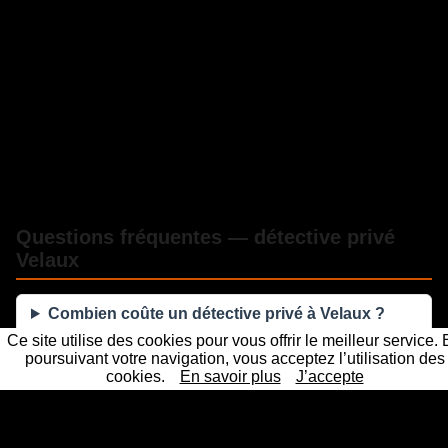
Questions fréquentes — détective privé
Velaux
Combien coûte un détective privé à Velaux ?
Ce site utilise des cookies pour vous offrir le meilleur service.
poursuivant votre navigation, vous acceptez l’utilisation des
Les preuves d'un détective privé sont-elles
cookies.
En savoir plus
J’accepte
recevables en justice ?
Sous quel délai intervenez-vous à Velaux ?