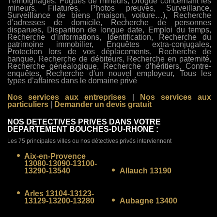
Témoignages, Fugues de mineurs, Drogue concernant les
mineurs, Filatures, Photos preuves, Surveillance,
Surveillance de biens (maison, voiture…), Recherche
d’adresses de domicile, Recherche de personnes
disparues, Disparition de longue date, Emploi du temps,
Recherche d’informations, Identification, Recherche du
patrimoine immobilier, Enquêtes extra-conjugales,
Protection lors de vos déplacements, Recherche de
banque, Recherche de débiteurs, Recherche en paternité,
Recherche généalogique, Recherche d’héritiers, Contre-
enquêtes, Recherche d'un nouvel employeur, Tous les
types d’affaires dans le domaine privé
Nos services aux entreprises
|
Nos services aux
particuliers
|
Demander un devis gratuit
NOS DETECTIVES PRIVES DANS VOTRE
DEPARTEMENT BOUCHES-DU-RHONE :
Les 75 principales villes ou nos détectives privés interviennent
Aix-en-Provence
13080-13090-13100-
13290-13540
Allauch 13190
Arles 13104-13123-
13129-13200-13280
Aubagne 13400