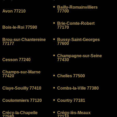
Bailly-Romainvilliers
Avon 77210
77700
Brie-Comte-Robert
Bois-le-Roi 77590
77170
Brou-sur-Chantereine
Bussy-Saint-Georges
77177
77600
Champagne-sur-Seine
Cesson 77240
77430
Champs-sur-Marne
77420
Chelles 77500
Claye-Souilly 77410
Combs-la-Ville 77380
Coulommiers 77120
Courtry 77181
Crécy-la-Chapelle
Crégy-lès-Meaux
77580
77124