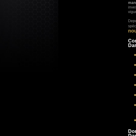
man
inve
vigu
Depu
spéc
no
Com
Dam
Dom
Dam