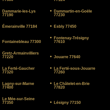
Dammarie-les-Lys
Dammartin-en-Goële
77190
77230
Émerainville 77184
Esbly 77450
Fontenay-Trésigny
Fontainebleau 77300
77610
Gretz-Armainvilliers
77220
Jouarre 77640
La Ferté-Gaucher
La Ferté-sous-Jouarre
77320
77260
Lagny-sur-Marne
Le Châtelet-en-Brie
77400
77820
Le Mée-sur-Seine
77350
Lésigny 77150