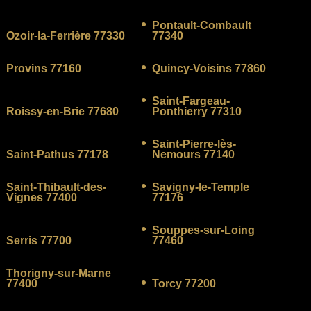
Pontault-Combault
Ozoir-la-Ferrière 77330
77340
Provins 77160
Quincy-Voisins 77860
Saint-Fargeau-
Roissy-en-Brie 77680
Ponthierry 77310
Saint-Pierre-lès-
Saint-Pathus 77178
Nemours 77140
Saint-Thibault-des-
Savigny-le-Temple
Vignes 77400
77176
Souppes-sur-Loing
Serris 77700
77460
Thorigny-sur-Marne
77400
Torcy 77200