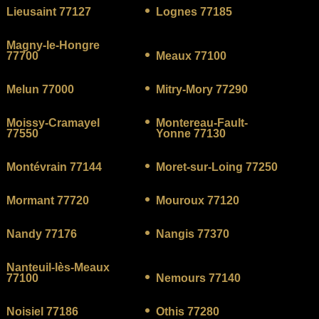
Lieusaint 77127
Lognes 77185
Magny-le-Hongre
77700
Meaux 77100
Melun 77000
Mitry-Mory 77290
Moissy-Cramayel
Montereau-Fault-
77550
Yonne 77130
Montévrain 77144
Moret-sur-Loing 77250
Mormant 77720
Mouroux 77120
Nandy 77176
Nangis 77370
Nanteuil-lès-Meaux
77100
Nemours 77140
Noisiel 77186
Othis 77280