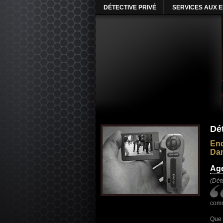
DÉTECTIVE PRIVÉ
SERVICES AUX 
Dé
Enq
Dam
Age
(Dét
comm
Que