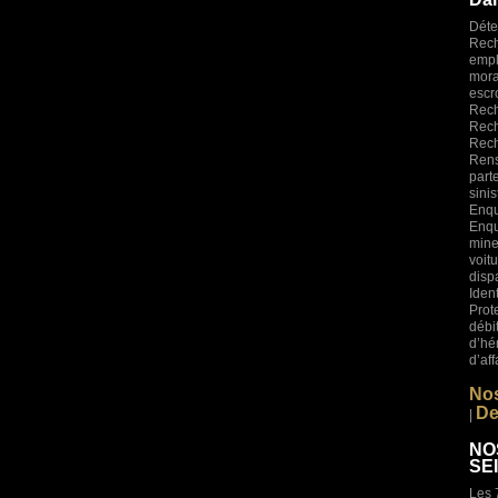
Déte
Rech
empl
mora
esc
Rech
Rech
Rech
Rens
part
sini
Enqu
Enqu
mine
voi
disp
Iden
Prot
déb
d’hé
d’af
Nos
De
|
NO
SE
Les 