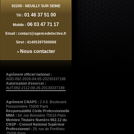
92200
-
NEUILLY SUR SEINE
01 46 37 51 00
Tél :
06 03 47 71 17
Mobile :
Email :
contact@agencedetective.fr
Siret :
41405397500069
Nous contacter
»
Agrément officiel national :
AGD-092-2028-04-05-20230337186
Autorisation d'exercer :
AUT-092-2112-08-26-20130337188
Agrément CNAPS :
2.4.6. Boulevard
Poissonnière 75009 Paris
Responsabilité Civile Professionnelle
MMA :
64, rue Boissière 75016 Paris
Membre Titulaire Numéro 982.12 du
CNSP - Conseil National Supérieur
Professionnel :
29, rue de Ponthieu
75008 Paris