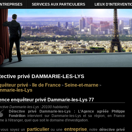
ENTREPRISES
SERVICES AUX PARTICULIERS
LIEUX D'INTERVENTI
tective privé DAMMARIE-LES-LYS
uêteur privé
Ile de France
Seine-et-marne
>
>
>
marie-les-Lys
nce enquêteur privé Dammarie-les-Lys 77
ective Dammarie-les-Lys : 20100 habitants)
Détective privé Dammarie-les-Lys : L'Agence agréée Philippe
Fondrillon
intervient sur Dammarie-les-Lys et sa région, en France
e à l'étranger, quel que soit le domaine d'investigation.
particulier
entreprise
 vous soyez un
ou une
, notre
détective privé