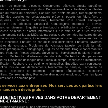
ction de matériels d’écoute, Concurrence déloyale, circuits parallèles,
erche de fournisseurs ou produits, Détournement de la clientèle, Contrôle des
ois du temps du personnel, Contrôle des arrêts maladie, Renseignements,
lité des associés ou collaborateurs présents, passés ou futurs, Vols et
roqueries, Recherche d’adresses, Recherche d'un nouvel employeur,
erche des débiteurs, Solvabilité, Contrefaçons, marques et brevets,
erches diverses, Enquêtes pré-embauche (vérifications de CV, cursus),
erche de biens et d’actifs, Informations sur le train de vie et les revenus,
eignements sur les activités, statuts sociaux, coordonnées bancaires de vos
enaires ou concurrents, Contre-espionnage industriel, Enquête en cas de
stre d'incendie, Enquête en cas de fausse déclaration, Enquêtes, Divorces,
êtes de voisinage, Problèmes de voisinage (attester du bruit, la nuit),
êtes prénuptiales, Témoignages, Fugues de mineurs, Drogue concernant les
urs, Filatures, Photos preuves, Surveillance, Surveillance de biens (maison,
ture…), Recherche d’adresses de domicile, Recherche de personnes
arues, Disparition de longue date, Emploi du temps, Recherche d’informations,
tification, Recherche du patrimoine immobilier, Enquêtes extra-conjugales,
ection lors de vos déplacements, Recherche de banque, Recherche de
iteurs, Recherche en paternité, Recherche généalogique, Recherche
ritiers, Contre-enquêtes, Recherche d'un nouvel employeur, Tous les types
faires dans le domaine privé
 services aux entreprises
Nos services aux particuliers
|
mander un devis gratuit
S DETECTIVES PRIVES DANS VOTRE DEPARTEMENT
INE-ET-MARNE :
70 principales villes ou nos détectives privés interviennent