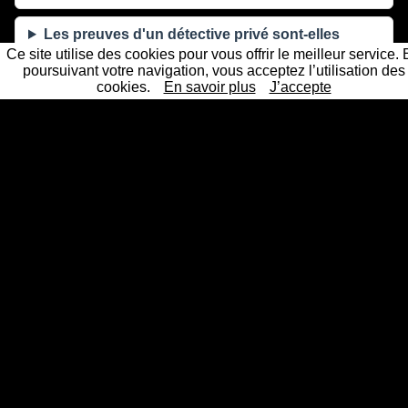
Les preuves d'un détective privé sont-elles
recevables en justice ?
Ce site utilise des cookies pour vous offrir le meilleur service.
poursuivant votre navigation, vous acceptez l’utilisation des
cookies.
En savoir plus
J’accepte
Sous quel délai intervenez-vous à Wallers ?
La mission reste-t-elle confidentielle ?
Un détective privé professionnel et agréé près de chez
vous
Les 61 principales villes ou nos détectives privés interviennent
Détective Paris
Détective Privé Paris 75000
Détective
|
|
Privé Paris 1er arrondissement 75001
Détective Privé Paris
|
2ème arrondissement 75002
Détective Privé Paris 3ème
|
arrondissement 75003
Détective Privé Paris 4ème
|
arrondissement 75004
Détective Privé Paris 5ème
|
arrondissement 75005
Détective Privé Paris 6ème
|
arrondissement 75006
Détective Privé Paris 7ème
|