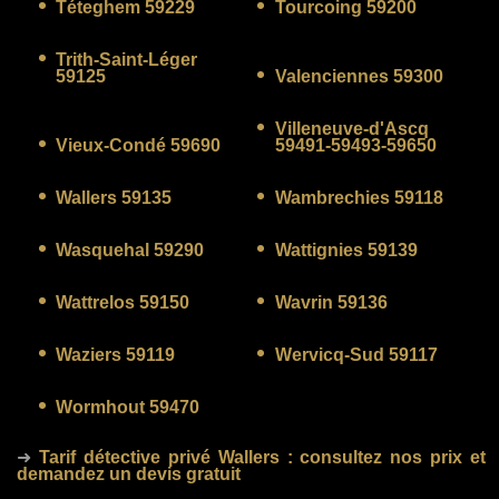
Téteghem 59229
Tourcoing 59200
Trith-Saint-Léger
59125
Valenciennes 59300
Villeneuve-d'Ascq
Vieux-Condé 59690
59491-59493-59650
Wallers 59135
Wambrechies 59118
Wasquehal 59290
Wattignies 59139
Wattrelos 59150
Wavrin 59136
Waziers 59119
Wervicq-Sud 59117
Wormhout 59470
➜
Tarif détective privé Wallers
: consultez nos prix et
demandez un devis gratuit