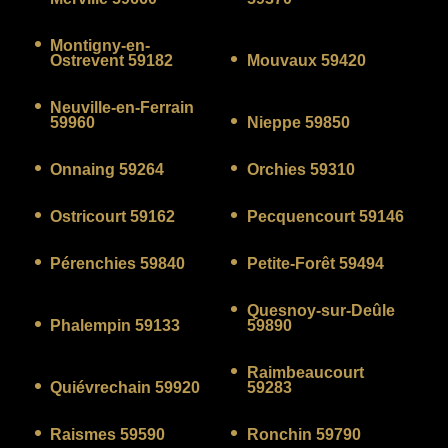
Montigny-en-
Ostrevent 59182
Mouvaux 59420
Neuville-en-Ferrain
59960
Nieppe 59850
Onnaing 59264
Orchies 59310
Ostricourt 59162
Pecquencourt 59146
Pérenchies 59840
Petite-Forêt 59494
Quesnoy-sur-Deûle
Phalempin 59133
59890
Raimbeaucourt
Quiévrechain 59920
59283
Raismes 59590
Ronchin 59790