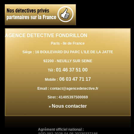
AGENCE DETECTIVE FONDRILLON
Paris - Ile de France
Siège : 16 BOULEVARD DU PARC L'ILE DE LA JATTE
92200
-
NEUILLY SUR SEINE
01 46 37 51 00
Tél :
06 03 47 71 17
Mobile :
Email :
contact@agencedetective.fr
Siret :
41405397500069
Nous contacter
»
Agrément officiel national :
AGD-092-2028-04-05-20230337186