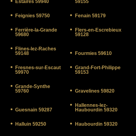
Estaires 59940
59155
Feignies 59750
Fenain 59179
Ferrière-la-Grande
Flers-en-Escrebieux
59680
59128
Flines-lez-Raches
59148
Fourmies 59610
Fresnes-sur-Escaut
Grand-Fort-Philippe
59970
59153
Grande-Synthe
59760
Gravelines 59820
Hallennes-lez-
Guesnain 59287
Haubourdin 59320
Halluin 59250
Haubourdin 59320