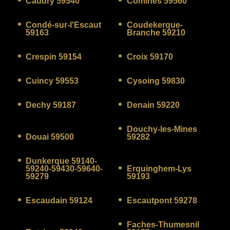
Caudry 59540
Comines 59560
Condé-sur-l'Escaut
Coudekerque-
59163
Branche 59210
Crespin 59154
Croix 59170
Cuincy 59553
Cysoing 59830
Dechy 59187
Denain 59220
Douchy-les-Mines
Douai 59500
59282
Dunkerque 59140-
59240-59430-59640-
Erquinghem-Lys
59279
59193
Escaudain 59124
Escautpont 59278
Faches-Thumesnil