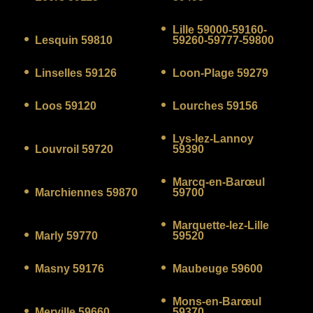
Lille 59000-59160-
Lesquin 59810
59260-59777-59800
Linselles 59126
Loon-Plage 59279
Loos 59120
Lourches 59156
Lys-lez-Lannoy
Louvroil 59720
59390
Marcq-en-Barœul
Marchiennes 59870
59700
Marquette-lez-Lille
Marly 59770
59520
Masny 59176
Maubeuge 59600
Mons-en-Barœul
Merville 59660
59370