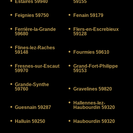
Estaires 59940
59155
Feignies 59750
Fenain 59179
Ferrière-la-Grande
Flers-en-Escrebieux
59680
59128
Flines-lez-Raches
59148
Fourmies 59610
Fresnes-sur-Escaut
Grand-Fort-Philippe
59970
59153
Grande-Synthe
59760
Gravelines 59820
Hallennes-lez-
Guesnain 59287
Haubourdin 59320
Halluin 59250
Haubourdin 59320