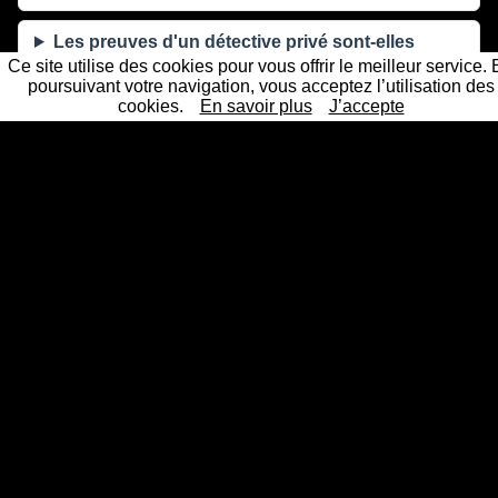
Les preuves d'un détective privé sont-elles
recevables en justice ?
Ce site utilise des cookies pour vous offrir le meilleur service.
poursuivant votre navigation, vous acceptez l’utilisation des
cookies.
En savoir plus
J’accepte
Sous quel délai intervenez-vous à Rousies ?
La mission reste-t-elle confidentielle ?
Un détective privé professionnel et agréé près de chez
vous
Les 61 principales villes ou nos détectives privés interviennent
Détective Paris
Détective Privé Paris 75000
Détective
|
|
Privé Paris 1er arrondissement 75001
Détective Privé Paris
|
2ème arrondissement 75002
Détective Privé Paris 3ème
|
arrondissement 75003
Détective Privé Paris 4ème
|
arrondissement 75004
Détective Privé Paris 5ème
|
arrondissement 75005
Détective Privé Paris 6ème
|
arrondissement 75006
Détective Privé Paris 7ème
|