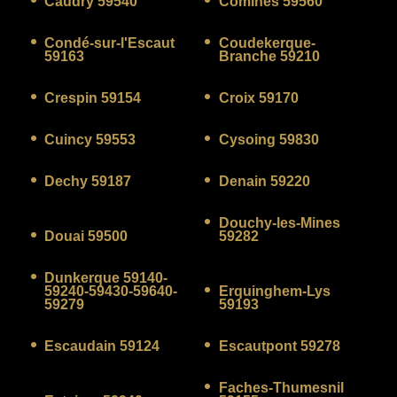
Caudry 59540
Comines 59560
Condé-sur-l'Escaut
Coudekerque-
59163
Branche 59210
Crespin 59154
Croix 59170
Cuincy 59553
Cysoing 59830
Dechy 59187
Denain 59220
Douchy-les-Mines
Douai 59500
59282
Dunkerque 59140-
59240-59430-59640-
Erquinghem-Lys
59279
59193
Escaudain 59124
Escautpont 59278
Faches-Thumesnil