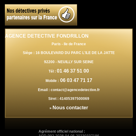
AGENCE DETECTIVE FONDRILLON
Paris - Ile de France
Siège : 16 BOULEVARD DU PARC L'ILE DE LA JATTE
92200
-
NEUILLY SUR SEINE
01 46 37 51 00
Tél :
06 03 47 71 17
Mobile :
Email :
contact@agencedetective.fr
Siret :
41405397500069
Nous contacter
»
Agrément officiel national :
AGD-092-2028-04-05-20230337186