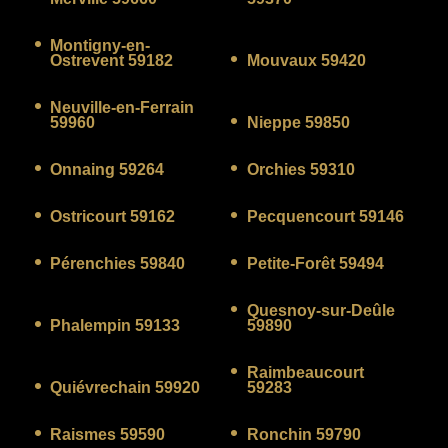
Montigny-en-
Ostrevent 59182
Mouvaux 59420
Neuville-en-Ferrain
59960
Nieppe 59850
Onnaing 59264
Orchies 59310
Ostricourt 59162
Pecquencourt 59146
Pérenchies 59840
Petite-Forêt 59494
Quesnoy-sur-Deûle
Phalempin 59133
59890
Raimbeaucourt
Quiévrechain 59920
59283
Raismes 59590
Ronchin 59790