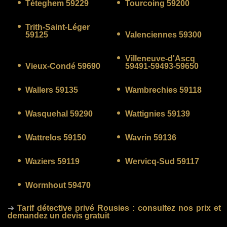
Téteghem 59229
Tourcoing 59200
Trith-Saint-Léger
59125
Valenciennes 59300
Villeneuve-d'Ascq
Vieux-Condé 59690
59491-59493-59650
Wallers 59135
Wambrechies 59118
Wasquehal 59290
Wattignies 59139
Wattrelos 59150
Wavrin 59136
Waziers 59119
Wervicq-Sud 59117
Wormhout 59470
➜
Tarif détective privé Rousies
: consultez nos prix et
demandez un devis gratuit