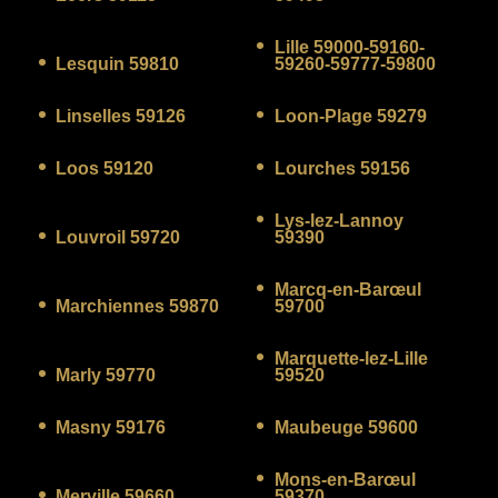
Lille 59000-59160-
Lesquin 59810
59260-59777-59800
Linselles 59126
Loon-Plage 59279
Loos 59120
Lourches 59156
Lys-lez-Lannoy
Louvroil 59720
59390
Marcq-en-Barœul
Marchiennes 59870
59700
Marquette-lez-Lille
Marly 59770
59520
Masny 59176
Maubeuge 59600
Mons-en-Barœul
Merville 59660
59370