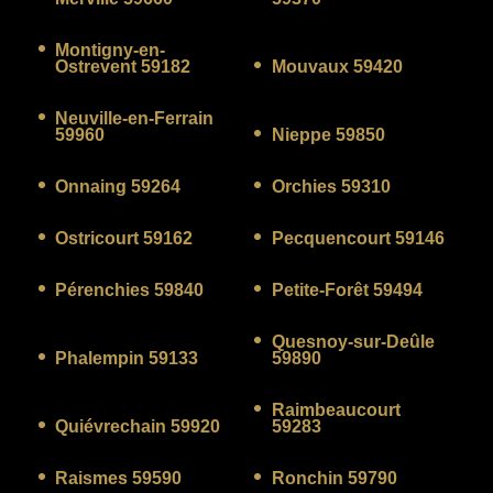
Montigny-en-
Ostrevent 59182
Mouvaux 59420
Neuville-en-Ferrain
59960
Nieppe 59850
Onnaing 59264
Orchies 59310
Ostricourt 59162
Pecquencourt 59146
Pérenchies 59840
Petite-Forêt 59494
Quesnoy-sur-Deûle
Phalempin 59133
59890
Raimbeaucourt
Quiévrechain 59920
59283
Raismes 59590
Ronchin 59790