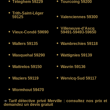
Téteghem 59229
Tourcoing 59200
Trith-Saint-Léger
59125
Valenciennes 59300
Villeneuve-d'Ascq
Vieux-Condé 59690
59491-59493-59650
Wallers 59135
Wambrechies 59118
Wasquehal 59290
Wattignies 59139
Wattrelos 59150
Wavrin 59136
Waziers 59119
Wervicq-Sud 59117
Wormhout 59470
➜
Tarif détective privé Merville
: consultez nos prix et
demandez un devis gratuit