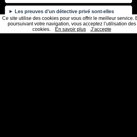
Les preuves d'un détective privé sont-elles
recevables en justice ?
Ce site utilise des cookies pour vous offrir le meilleur service.
poursuivant votre navigation, vous acceptez l’utilisation des
cookies.
En savoir plus
J’accepte
Sous quel délai intervenez-vous à Merville ?
La mission reste-t-elle confidentielle ?
Un détective privé professionnel et agréé près de chez
vous
Les 61 principales villes ou nos détectives privés interviennent
Détective Paris
Détective Privé Paris 75000
Détective
|
|
Privé Paris 1er arrondissement 75001
Détective Privé Paris
|
2ème arrondissement 75002
Détective Privé Paris 3ème
|
arrondissement 75003
Détective Privé Paris 4ème
|
arrondissement 75004
Détective Privé Paris 5ème
|
arrondissement 75005
Détective Privé Paris 6ème
|
arrondissement 75006
Détective Privé Paris 7ème
|