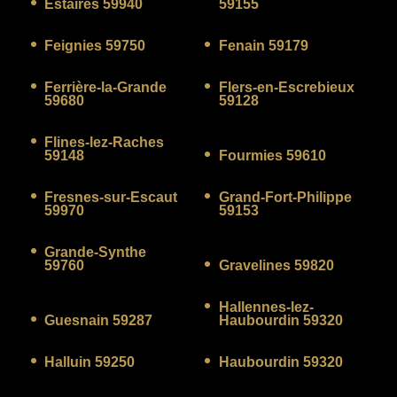
Estaires 59940
59155
Feignies 59750
Fenain 59179
Ferrière-la-Grande
Flers-en-Escrebieux
59680
59128
Flines-lez-Raches
59148
Fourmies 59610
Fresnes-sur-Escaut
Grand-Fort-Philippe
59970
59153
Grande-Synthe
59760
Gravelines 59820
Hallennes-lez-
Guesnain 59287
Haubourdin 59320
Halluin 59250
Haubourdin 59320