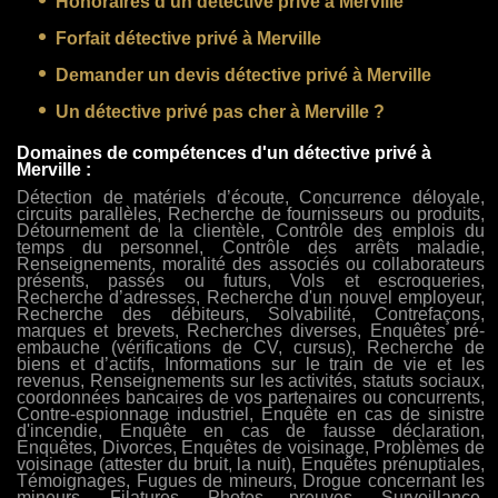
Honoraires d’un détective privé à Merville
Forfait détective privé à Merville
Demander un devis détective privé à Merville
Un détective privé pas cher à Merville ?
Domaines de compétences d'un détective privé à
Merville :
Détection de matériels d’écoute, Concurrence déloyale,
circuits parallèles, Recherche de fournisseurs ou produits,
Détournement de la clientèle, Contrôle des emplois du
temps du personnel, Contrôle des arrêts maladie,
Renseignements, moralité des associés ou collaborateurs
présents, passés ou futurs, Vols et escroqueries,
Recherche d’adresses, Recherche d'un nouvel employeur,
Recherche des débiteurs, Solvabilité, Contrefaçons,
marques et brevets, Recherches diverses, Enquêtes pré-
embauche (vérifications de CV, cursus), Recherche de
biens et d’actifs, Informations sur le train de vie et les
revenus, Renseignements sur les activités, statuts sociaux,
coordonnées bancaires de vos partenaires ou concurrents,
Contre-espionnage industriel, Enquête en cas de sinistre
d'incendie, Enquête en cas de fausse déclaration,
Enquêtes, Divorces, Enquêtes de voisinage, Problèmes de
voisinage (attester du bruit, la nuit), Enquêtes prénuptiales,
Témoignages, Fugues de mineurs, Drogue concernant les
mineurs, Filatures, Photos preuves, Surveillance,