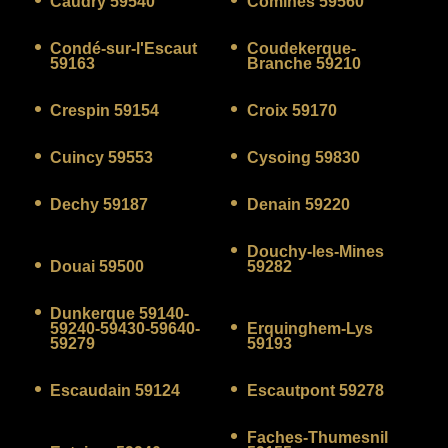
Caudry 59540
Comines 59560
Condé-sur-l'Escaut
Coudekerque-
59163
Branche 59210
Crespin 59154
Croix 59170
Cuincy 59553
Cysoing 59830
Dechy 59187
Denain 59220
Douchy-les-Mines
Douai 59500
59282
Dunkerque 59140-
59240-59430-59640-
Erquinghem-Lys
59279
59193
Escaudain 59124
Escautpont 59278
Faches-Thumesnil