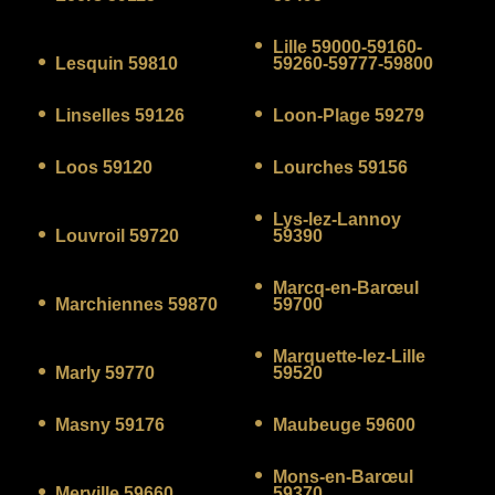
Lille 59000-59160-
Lesquin 59810
59260-59777-59800
Linselles 59126
Loon-Plage 59279
Loos 59120
Lourches 59156
Lys-lez-Lannoy
Louvroil 59720
59390
Marcq-en-Barœul
Marchiennes 59870
59700
Marquette-lez-Lille
Marly 59770
59520
Masny 59176
Maubeuge 59600
Mons-en-Barœul
Merville 59660
59370