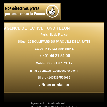
AGENCE DETECTIVE FONDRILLON
Paris - Ile de France
Siège : 16 BOULEVARD DU PARC L'ILE DE LA JATTE
92200
-
NEUILLY SUR SEINE
01 46 37 51 00
Tél :
06 03 47 71 17
Mobile :
Email :
contact@agencedetective.fr
Siret :
41405397500069
Nous contacter
»
Agrément officiel national :
AGD-092-2028-04-05-20230337186