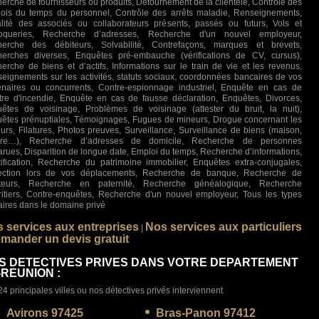
erche de fournisseurs ou produits, Détournement de la clientèle, Contrôle des
ois du temps du personnel, Contrôle des arrêts maladie, Renseignements,
lité des associés ou collaborateurs présents, passés ou futurs, Vols et
roqueries, Recherche d’adresses, Recherche d'un nouvel employeur,
erche des débiteurs, Solvabilité, Contrefaçons, marques et brevets,
erches diverses, Enquêtes pré-embauche (vérifications de CV, cursus),
erche de biens et d’actifs, Informations sur le train de vie et les revenus,
eignements sur les activités, statuts sociaux, coordonnées bancaires de vos
enaires ou concurrents, Contre-espionnage industriel, Enquête en cas de
stre d'incendie, Enquête en cas de fausse déclaration, Enquêtes, Divorces,
êtes de voisinage, Problèmes de voisinage (attester du bruit, la nuit),
êtes prénuptiales, Témoignages, Fugues de mineurs, Drogue concernant les
urs, Filatures, Photos preuves, Surveillance, Surveillance de biens (maison,
ture…), Recherche d’adresses de domicile, Recherche de personnes
arues, Disparition de longue date, Emploi du temps, Recherche d’informations,
tification, Recherche du patrimoine immobilier, Enquêtes extra-conjugales,
ection lors de vos déplacements, Recherche de banque, Recherche de
iteurs, Recherche en paternité, Recherche généalogique, Recherche
ritiers, Contre-enquêtes, Recherche d'un nouvel employeur, Tous les types
faires dans le domaine privé
 services aux entreprises
Nos services aux particuliers
|
mander un devis gratuit
S DETECTIVES PRIVES DANS VOTRE DEPARTEMENT
-REUNION :
24 principales villes ou nos détectives privés interviennent
Avirons 97425
Bras-Panon 97412