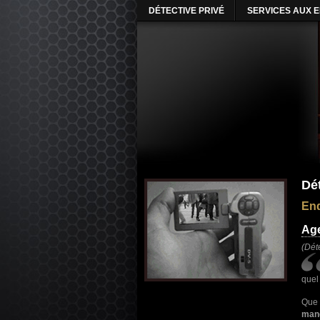
DÉTECTIVE PRIVÉ
SERVICES AUX 
Dé
Enq
Age
(Dét
quel
Que
man