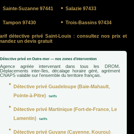
Sainte-Suzanne 97441
Salazie 97433
Tampon 97430
Trois-Bassins 97434
arif détective privé Saint-Louis
: consultez nos prix et
andez un devis gratuit
Détective privé en Outre-mer — nos zones d'intervention
Agence agréée intervenant dans tous les DROM.
Déplacements inter-îles, décalage horaire géré, agrément
CNAPS valable sur l'ensemble du territoire français.
Détective privé Guadeloupe (Baie-Mahault,
Pointe-à-Pitre)
·
tarifs
Détective privé Martinique (Fort-de-France, Le
Lamentin)
·
tarifs
Détective privé Guyane (Cayenne, Kourou)
·