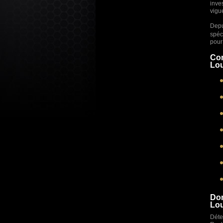
inve
vigu
Depu
spéc
pour 
Com
Lou
Dom
Lou
Déte