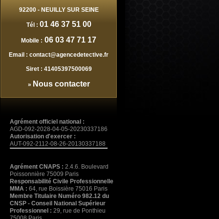
92200
-
NEUILLY SUR SEINE
01 46 37 51 00
Tél :
06 03 47 71 17
Mobile :
Email :
contact@agencedetective.fr
Siret :
41405397500069
Nous contacter
»
Agrément officiel national :
AGD-092-2028-04-05-20230337186
Autorisation d'exercer :
AUT-092-2112-08-26-20130337188
Agrément CNAPS :
2.4.6. Boulevard
Poissonnière 75009 Paris
Responsabilité Civile Professionnelle
MMA :
64, rue Boissière 75016 Paris
Membre Titulaire Numéro 982.12 du
CNSP - Conseil National Supérieur
Professionnel :
29, rue de Ponthieu
75008 Paris