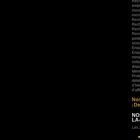
Rech
empl
mora
esc
Rech
Rech
Rech
Rens
part
sini
Enqu
Enqu
mine
voi
disp
Iden
Prot
déb
d’hé
d’af
Nos
De
|
NO
LA
Les 