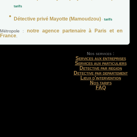
tarifs
Détective privé Mayotte (Mamoudzou)
·
tarifs
notre agence partenaire à Paris et en
Métropole :
France
.
Nos services :
Services aux entreprises
Services aux particuliers
Detective par region
Detective par departement
Lieux d'intervention
Nos tarifs
FAQ