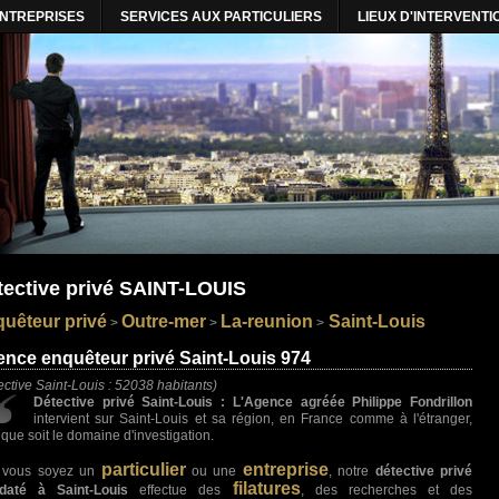
ENTREPRISES
SERVICES AUX PARTICULIERS
LIEUX D'INTERVENTI
tective privé SAINT-LOUIS
uêteur privé
Outre-mer
La-reunion
Saint-Louis
>
>
>
nce enquêteur privé Saint-Louis 974
ective Saint-Louis : 52038 habitants)
Détective privé Saint-Louis : L'Agence agréée Philippe Fondrillon
intervient sur Saint-Louis et sa région, en France comme à l'étranger,
 que soit le domaine d'investigation.
particulier
entreprise
 vous soyez un
ou une
, notre
détective privé
filatures
daté à Saint-Louis
effectue des
, des recherches et des