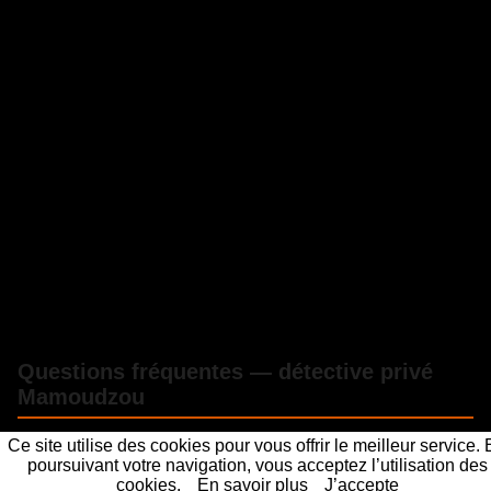
Questions fréquentes — détective privé
Mamoudzou
Ce site utilise des cookies pour vous offrir le meilleur service.
Combien coûte un détective privé à Mamoudzou
poursuivant votre navigation, vous acceptez l’utilisation des
?
cookies.
En savoir plus
J’accepte