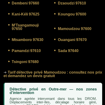
Dembeni 97660
Dzaoudzi 97610
Kani-Kéli 97625
Koungou 97600
M'Tsangamouji
97650
Mamoudzou 97600
Mtsamboro 97630
Ouangani 97670
Pamandzi 97610
Sada 97640
Tsingoni 97680
➜
Tarif détective privé Mamoudzou
: consultez nos prix
et demandez un devis gratuit
Détective privé en Outre-mer — nos zones
d'intervention
Agence agréée intervenant dans tous les DROM.
Déplacements inter-îles, décalage horaire géré,