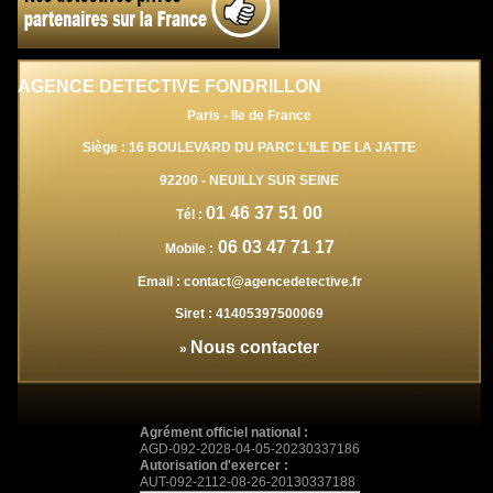
AGENCE DETECTIVE FONDRILLON
Paris - Ile de France
Siège : 16 BOULEVARD DU PARC L'ILE DE LA JATTE
92200
-
NEUILLY SUR SEINE
01 46 37 51 00
Tél :
06 03 47 71 17
Mobile :
Email :
contact@agencedetective.fr
Siret :
41405397500069
Nous contacter
»
Agrément officiel national :
AGD-092-2028-04-05-20230337186
Autorisation d'exercer :
AUT-092-2112-08-26-20130337188