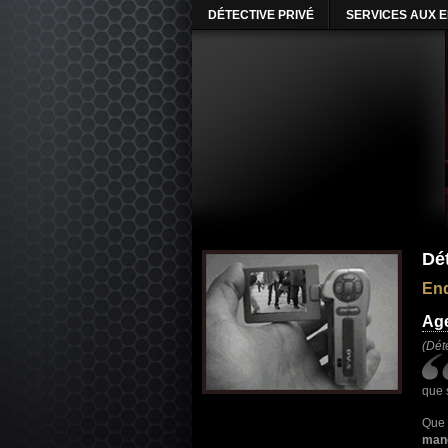
DÉTECTIVE PRIVÉ
SERVICES AUX 
Dé
Enq
Age
(Dét
que 
Que
man