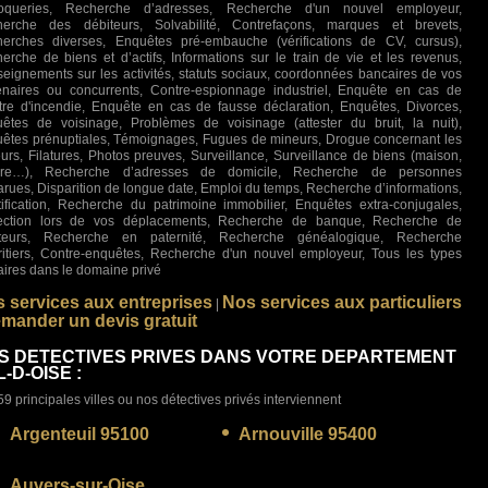
roqueries, Recherche d’adresses, Recherche d'un nouvel employeur,
erche des débiteurs, Solvabilité, Contrefaçons, marques et brevets,
erches diverses, Enquêtes pré-embauche (vérifications de CV, cursus),
erche de biens et d’actifs, Informations sur le train de vie et les revenus,
eignements sur les activités, statuts sociaux, coordonnées bancaires de vos
enaires ou concurrents, Contre-espionnage industriel, Enquête en cas de
stre d'incendie, Enquête en cas de fausse déclaration, Enquêtes, Divorces,
êtes de voisinage, Problèmes de voisinage (attester du bruit, la nuit),
êtes prénuptiales, Témoignages, Fugues de mineurs, Drogue concernant les
urs, Filatures, Photos preuves, Surveillance, Surveillance de biens (maison,
ture…), Recherche d’adresses de domicile, Recherche de personnes
arues, Disparition de longue date, Emploi du temps, Recherche d’informations,
tification, Recherche du patrimoine immobilier, Enquêtes extra-conjugales,
ection lors de vos déplacements, Recherche de banque, Recherche de
iteurs, Recherche en paternité, Recherche généalogique, Recherche
ritiers, Contre-enquêtes, Recherche d'un nouvel employeur, Tous les types
faires dans le domaine privé
 services aux entreprises
Nos services aux particuliers
|
mander un devis gratuit
S DETECTIVES PRIVES DANS VOTRE DEPARTEMENT
-D-OISE :
59 principales villes ou nos détectives privés interviennent
Argenteuil 95100
Arnouville 95400
Auvers-sur-Oise