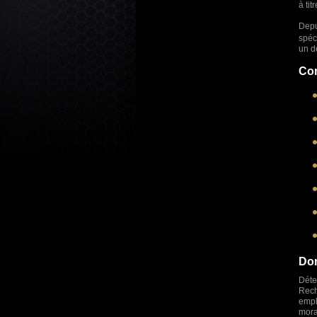
à tit
Depu
spéc
un de
Com
Dom
Déte
Rech
empl
mora