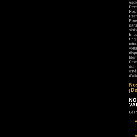
esc
Rech
Rech
Rech
Rens
part
sini
Enqu
Enqu
mine
voi
disp
Iden
Prot
déb
d’hé
d’af
Nos
De
|
NO
VAL
Les 