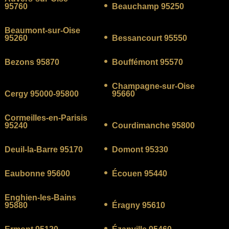
95760
Beauchamp 95250
Beaumont-sur-Oise
95260
Bessancourt 95550
Bezons 95870
Bouffémont 95570
Champagne-sur-Oise
Cergy 95000-95800
95660
Cormeilles-en-Parisis
95240
Courdimanche 95800
Deuil-la-Barre 95170
Domont 95330
Eaubonne 95600
Écouen 95440
Enghien-les-Bains
95880
Éragny 95610