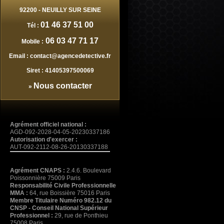
92200
-
NEUILLY SUR SEINE
01 46 37 51 00
Tél :
06 03 47 71 17
Mobile :
Email :
contact@agencedetective.fr
Siret :
41405397500069
Nous contacter
»
Agrément officiel national :
AGD-092-2028-04-05-20230337186
Autorisation d'exercer :
AUT-092-2112-08-26-20130337188
Agrément CNAPS :
2.4.6. Boulevard
Poissonnière 75009 Paris
Responsabilité Civile Professionnelle
MMA :
64, rue Boissière 75016 Paris
Membre Titulaire Numéro 982.12 du
CNSP - Conseil National Supérieur
Professionnel :
29, rue de Ponthieu
75008 Paris