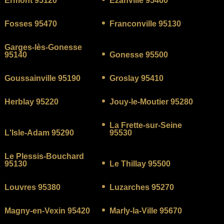
Ermont 95120
Ézanville 95460
Fosses 95470
Franconville 95130
Garges-lès-Gonesse
95140
Gonesse 95500
Goussainville 95190
Groslay 95410
Herblay 95220
Jouy-le-Moutier 95280
La Frette-sur-Seine
L'Isle-Adam 95290
95530
Le Plessis-Bouchard
95130
Le Thillay 95500
Louvres 95380
Luzarches 95270
Magny-en-Vexin 95420
Marly-la-Ville 95670