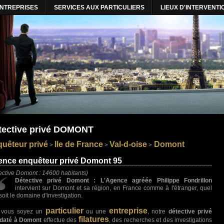
ENTREPRISES
SERVICES AUX PARTICULIERS
LIEUX D'INTERVENTI
tective privé DOMONT
uêteur privé
Ile de France
Val-d-oise
Domont
>
>
>
nce enquêteur privé Domont 95
ective Domont : 14600 habitants)
Détective privé Domont : L'Agence agréée Philippe Fondrillon
intervient sur Domont et sa région, en France comme à l'étranger, quel
soit le domaine d'investigation.
particulier
entreprise
 vous soyez un
ou une
, notre
détective privé
filatures
daté à Domont
effectue des
, des recherches et des investigations