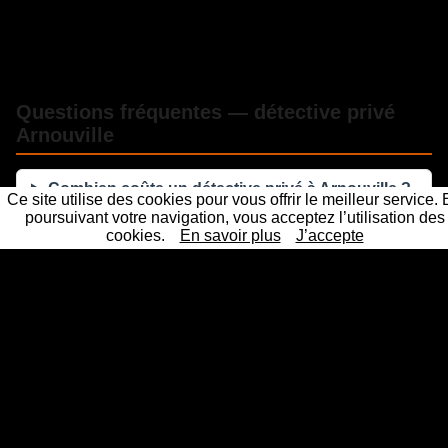
Questions fréquentes — détective privé
Arnouville
Combien coûte un détective privé à Arnouville ?
Ce site utilise des cookies pour vous offrir le meilleur service.
poursuivant votre navigation, vous acceptez l’utilisation des
cookies.
En savoir plus
J’accepte
Les preuves d'un détective privé sont-elles
recevables en justice ?
Sous quel délai intervenez-vous à Arnouville ?
La mission reste-t-elle confidentielle ?
Un détective privé professionnel et agréé près de chez
vous