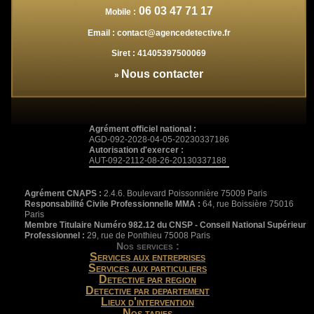
06 03 47 71 17
Mobile :
Email :
contact@agencedetective.fr
Siret :
41405397500069
Nous contacter
»
Agrément officiel national :
AGD-092-2028-04-05-20230337186
Autorisation d'exercer :
AUT-092-2112-08-26-20130337188
Agrément CNAPS :
2.4.6. Boulevard Poissonnière 75009 Paris
Responsabilité Civile Professionnelle MMA :
64, rue Boissière 75016
Paris
Membre Titulaire Numéro 982.12 du CNSP - Conseil National Supérieur
Professionnel :
29, rue de Ponthieu 75008 Paris
Nos services :
Services aux entreprises
Services aux particuliers
Detective par region
Detective par departement
Lieux d'intervention
Nos tarifs