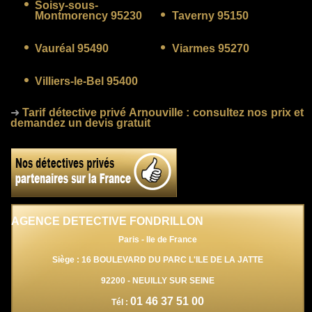
Soisy-sous-
Montmorency 95230
Taverny 95150
Vauréal 95490
Viarmes 95270
Villiers-le-Bel 95400
➜
Tarif détective privé Arnouville
: consultez nos prix et
demandez un devis gratuit
AGENCE DETECTIVE FONDRILLON
Paris - Ile de France
Siège : 16 BOULEVARD DU PARC L'ILE DE LA JATTE
92200
-
NEUILLY SUR SEINE
01 46 37 51 00
Tél :