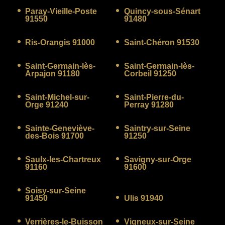
Paray-Vieille-Poste
Quincy-sous-Sénart
91550
91480
Ris-Orangis 91000
Saint-Chéron 91530
Saint-Germain-lès-
Saint-Germain-lès-
Arpajon 91180
Corbeil 91250
Saint-Michel-sur-
Saint-Pierre-du-
Orge 91240
Perray 91280
Sainte-Geneviève-
Saintry-sur-Seine
des-Bois 91700
91250
Saulx-les-Chartreux
Savigny-sur-Orge
91160
91600
Soisy-sur-Seine
91450
Ulis 91940
Verrières-le-Buisson
Vigneux-sur-Seine