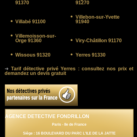
91370
91270
Villebon-sur-Yvette
Villabé 91100
91940
Villemoisson-sur-
Orge 91360
Viry-Châtillon 91170
Wissous 91320
Yerres 91330
➜
Tarif détective privé Yerres
: consultez nos prix et
demandez un devis gratuit
AGENCE DETECTIVE FONDRILLON
Paris - Ile de France
Siège : 16 BOULEVARD DU PARC L'ILE DE LA JATTE