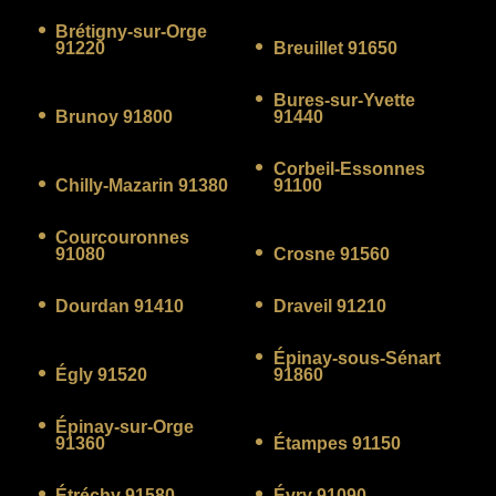
Brétigny-sur-Orge
91220
Breuillet 91650
Bures-sur-Yvette
Brunoy 91800
91440
Corbeil-Essonnes
Chilly-Mazarin 91380
91100
Courcouronnes
91080
Crosne 91560
Dourdan 91410
Draveil 91210
Épinay-sous-Sénart
Égly 91520
91860
Épinay-sur-Orge
91360
Étampes 91150
Étréchy 91580
Évry 91090