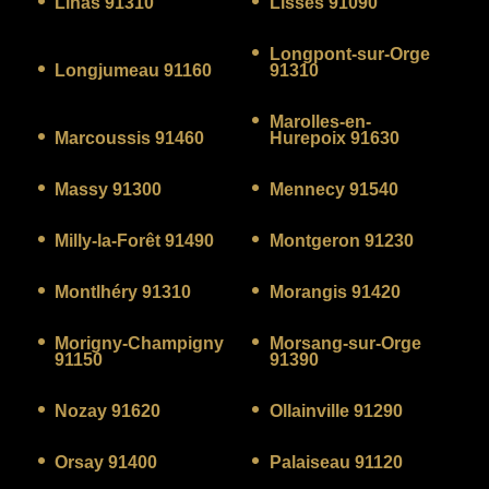
Linas 91310
Lisses 91090
Longpont-sur-Orge
Longjumeau 91160
91310
Marolles-en-
Marcoussis 91460
Hurepoix 91630
Massy 91300
Mennecy 91540
Milly-la-Forêt 91490
Montgeron 91230
Montlhéry 91310
Morangis 91420
Morigny-Champigny
Morsang-sur-Orge
91150
91390
Nozay 91620
Ollainville 91290
Orsay 91400
Palaiseau 91120