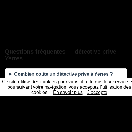
Questions fréquentes — détective privé
Yerres
Combien coûte un détective privé à Yerres ?
Ce site utilise des cookies pour vous offrir le meilleur service.
poursuivant votre navigation, vous acceptez l’utilisation des
Les preuves d'un détective privé sont-elles
cookies.
En savoir plus
J’accepte
recevables en justice ?
Sous quel délai intervenez-vous à Yerres ?
La mission reste-t-elle confidentielle ?