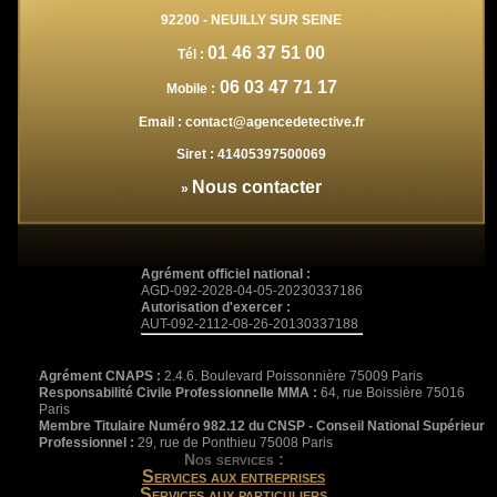
92200
-
NEUILLY SUR SEINE
01 46 37 51 00
Tél :
06 03 47 71 17
Mobile :
Email :
contact@agencedetective.fr
Siret :
41405397500069
Nous contacter
»
Agrément officiel national :
AGD-092-2028-04-05-20230337186
Autorisation d'exercer :
AUT-092-2112-08-26-20130337188
Agrément CNAPS :
2.4.6. Boulevard Poissonnière 75009 Paris
Responsabilité Civile Professionnelle MMA :
64, rue Boissière 75016
Paris
Membre Titulaire Numéro 982.12 du CNSP - Conseil National Supérieur
Professionnel :
29, rue de Ponthieu 75008 Paris
Nos services :
Services aux entreprises
Services aux particuliers