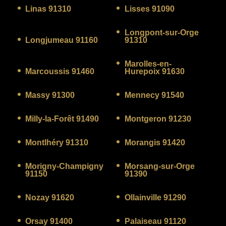
Linas 91310
Lisses 91090
Longpont-sur-Orge
Longjumeau 91160
91310
Marolles-en-
Marcoussis 91460
Hurepoix 91630
Massy 91300
Mennecy 91540
Milly-la-Forêt 91490
Montgeron 91230
Montlhéry 91310
Morangis 91420
Morigny-Champigny
Morsang-sur-Orge
91150
91390
Nozay 91620
Ollainville 91290
Orsay 91400
Palaiseau 91120