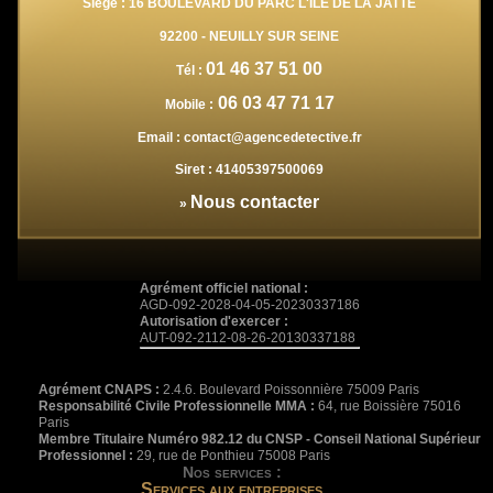
Siège : 16 BOULEVARD DU PARC L'ILE DE LA JATTE
92200
-
NEUILLY SUR SEINE
01 46 37 51 00
Tél :
06 03 47 71 17
Mobile :
Email :
contact@agencedetective.fr
Siret :
41405397500069
Nous contacter
»
Agrément officiel national :
AGD-092-2028-04-05-20230337186
Autorisation d'exercer :
AUT-092-2112-08-26-20130337188
Agrément CNAPS :
2.4.6. Boulevard Poissonnière 75009 Paris
Responsabilité Civile Professionnelle MMA :
64, rue Boissière 75016
Paris
Membre Titulaire Numéro 982.12 du CNSP - Conseil National Supérieur
Professionnel :
29, rue de Ponthieu 75008 Paris
Nos services :
Services aux entreprises