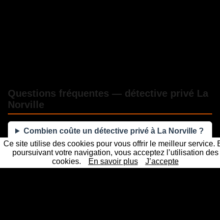
Questions fréquentes — détective privé La
Norville
Combien coûte un détective privé à La Norville ?
Ce site utilise des cookies pour vous offrir le meilleur service.
poursuivant votre navigation, vous acceptez l’utilisation des
Les preuves d'un détective privé sont-elles
cookies.
En savoir plus
J’accepte
recevables en justice ?
Sous quel délai intervenez-vous à La Norville ?
La mission reste-t-elle confidentielle ?