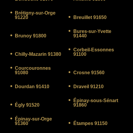
Brétigny-sur-Orge
91220
Breuillet 91650
Bures-sur-Yvette
Brunoy 91800
91440
Corbeil-Essonnes
Chilly-Mazarin 91380
91100
Courcouronnes
91080
Crosne 91560
Dourdan 91410
Draveil 91210
Épinay-sous-Sénart
Égly 91520
91860
Épinay-sur-Orge
91360
Étampes 91150