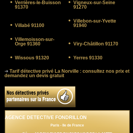
Verrières-le-Buisson
Vigneux-sur-Seine
91370
91270
Villebon-sur-Yvette
Villabé 91100
91940
Villemoisson-sur-
Orge 91360
Viry-Châtillon 91170
Wissous 91320
Yerres 91330
➜
Tarif détective privé La Norville
: consultez nos prix et
demandez un devis gratuit
AGENCE DETECTIVE FONDRILLON
Paris - Ile de France