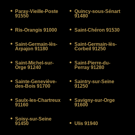
Paray-Vieille-Poste
Quincy-sous-Sénart
91550
91480
Ris-Orangis 91000
Saint-Chéron 91530
Saint-Germain-lès-
Saint-Germain-lès-
Arpajon 91180
Corbeil 91250
Saint-Michel-sur-
Saint-Pierre-du-
Orge 91240
Perray 91280
Sainte-Geneviève-
Saintry-sur-Seine
des-Bois 91700
91250
Saulx-les-Chartreux
Savigny-sur-Orge
91160
91600
Soisy-sur-Seine
91450
Ulis 91940