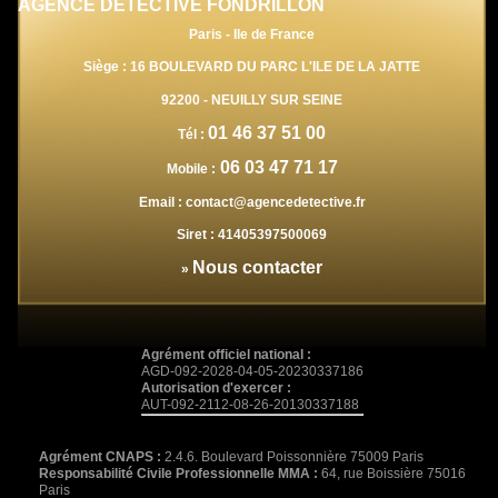
AGENCE DETECTIVE FONDRILLON
Paris - Ile de France
Siège : 16 BOULEVARD DU PARC L'ILE DE LA JATTE
92200
-
NEUILLY SUR SEINE
01 46 37 51 00
Tél :
06 03 47 71 17
Mobile :
Email :
contact@agencedetective.fr
Siret :
41405397500069
Nous contacter
»
Agrément officiel national :
AGD-092-2028-04-05-20230337186
Autorisation d'exercer :
AUT-092-2112-08-26-20130337188
Agrément CNAPS :
2.4.6. Boulevard Poissonnière 75009 Paris
Responsabilité Civile Professionnelle MMA :
64, rue Boissière 75016
Paris