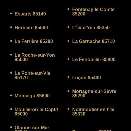
Fontenay-le-Comte
Essarts 85140
85200
Herbiers 85500
L'Île-d'Yeu 85350
La Ferrière 85280
La Garnache 85710
La Roche-sur-Yon
85000
Le Fenouiller 85800
Le Poiré-sur-Vie
85170
Luçon 85400
Mortagne-sur-Sèvre
Montaigu 85600
85290
Mouilleron-le-Captif
Noirmoutier-en-l'Île
85000
85330
Olonne-sur-Mer