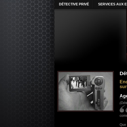
DÉTECTIVE PRIVÉ
SERVICES AUX 
Dé
Enq
su
Age
(Dét
comm
Que