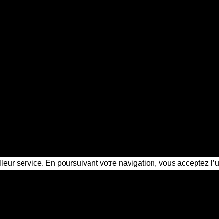
illeur service. En poursuivant votre navigation, vous acceptez l’u
ctive privé Portet-sur-Garonne
é à Portet-sur-Garonne ?