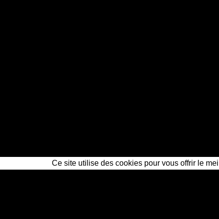
Ce site utilise des cookies pour vous offrir le me
Questions fréquentes — déte
Combien coûte un détective priv