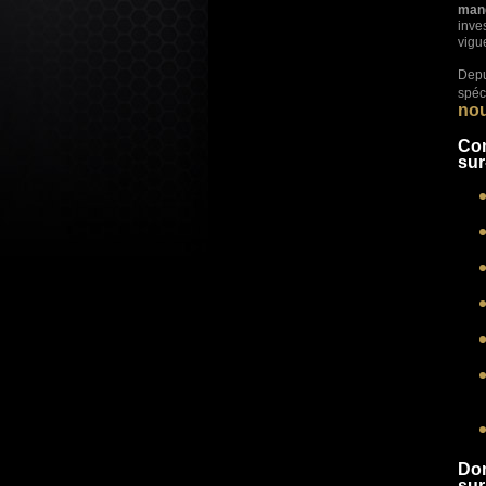
mand
inve
vigu
Depu
spéc
no
Com
su
Dom
sur