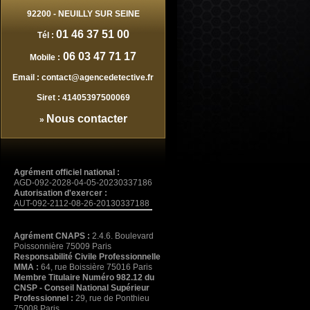
92200
-
NEUILLY SUR SEINE
01 46 37 51 00
Tél :
06 03 47 71 17
Mobile :
Email :
contact@agencedetective.fr
Siret :
41405397500069
Nous contacter
»
Agrément officiel national :
AGD-092-2028-04-05-20230337186
Autorisation d'exercer :
AUT-092-2112-08-26-20130337188
Agrément CNAPS :
2.4.6. Boulevard
Poissonnière 75009 Paris
Responsabilité Civile Professionnelle
MMA :
64, rue Boissière 75016 Paris
Membre Titulaire Numéro 982.12 du
CNSP - Conseil National Supérieur
Professionnel :
29, rue de Ponthieu
75008 Paris