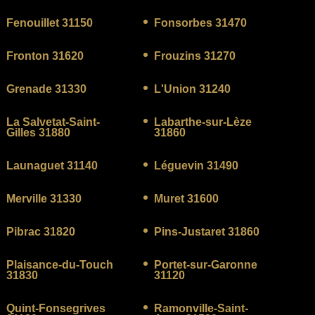
Fenouillet 31150
Fonsorbes 31470
Fronton 31620
Frouzins 31270
Grenade 31330
L'Union 31240
La Salvetat-Saint-
Labarthe-sur-Lèze
Gilles 31880
31860
Launaguet 31140
Léguevin 31490
Merville 31330
Muret 31600
Pibrac 31820
Pins-Justaret 31860
Plaisance-du-Touch
Portet-sur-Garonne
31830
31120
Quint-Fonsegrives
Ramonville-Saint-