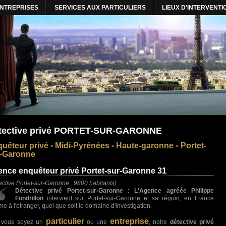
ENTREPRISES
SERVICES AUX PARTICULIERS
LIEUX D'INTERVENTI
tective privé PORTET-SUR-GARONNE
uêteur privé
Midi-Pyrénées
Haute-garonne
Portet-
>
>
>
r-Garonne
nce enquêteur privé Portet-sur-Garonne 31
ective Portet-sur-Garonne : 9800 habitants)
Détective privé Portet-sur-Garonne : L'Agence agréée Philippe
Fondrillon
intervient sur Portet-sur-Garonne et sa région, en France
e à l'étranger, quel que soit le domaine d'investigation.
particulier
entreprise
 vous soyez un
ou une
, notre
détective privé