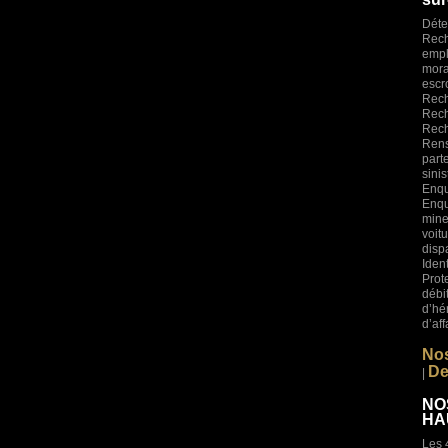
Déte
Rech
empl
mora
esc
Rech
Rech
Rech
Rens
part
sini
Enqu
Enqu
mine
voi
disp
Iden
Prot
déb
d’hé
d’af
Nos
De
|
NO
HA
Les 