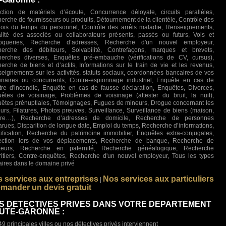
ction de matériels d’écoute, Concurrence déloyale, circuits parallèles,
erche de fournisseurs ou produits, Détournement de la clientèle, Contrôle des
ois du temps du personnel, Contrôle des arrêts maladie, Renseignements,
lité des associés ou collaborateurs présents, passés ou futurs, Vols et
roqueries, Recherche d’adresses, Recherche d'un nouvel employeur,
erche des débiteurs, Solvabilité, Contrefaçons, marques et brevets,
erches diverses, Enquêtes pré-embauche (vérifications de CV, cursus),
erche de biens et d’actifs, Informations sur le train de vie et les revenus,
eignements sur les activités, statuts sociaux, coordonnées bancaires de vos
enaires ou concurrents, Contre-espionnage industriel, Enquête en cas de
stre d'incendie, Enquête en cas de fausse déclaration, Enquêtes, Divorces,
êtes de voisinage, Problèmes de voisinage (attester du bruit, la nuit),
êtes prénuptiales, Témoignages, Fugues de mineurs, Drogue concernant les
urs, Filatures, Photos preuves, Surveillance, Surveillance de biens (maison,
ture…), Recherche d’adresses de domicile, Recherche de personnes
arues, Disparition de longue date, Emploi du temps, Recherche d’informations,
tification, Recherche du patrimoine immobilier, Enquêtes extra-conjugales,
ection lors de vos déplacements, Recherche de banque, Recherche de
iteurs, Recherche en paternité, Recherche généalogique, Recherche
ritiers, Contre-enquêtes, Recherche d'un nouvel employeur, Tous les types
faires dans le domaine privé
 services aux entreprises
Nos services aux particuliers
|
mander un devis gratuit
S DETECTIVES PRIVES DANS VOTRE DEPARTEMENT
UTE-GARONNE :
49 principales villes ou nos détectives privés interviennent