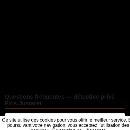
Questions fréquentes — détective privé
Pins-Justaret
Combien coûte un détective privé à Pins-
Ce site utilise des cookies pour vous offrir le meilleur service.
Justaret ?
poursuivant votre navigation, vous acceptez l’utilisation des