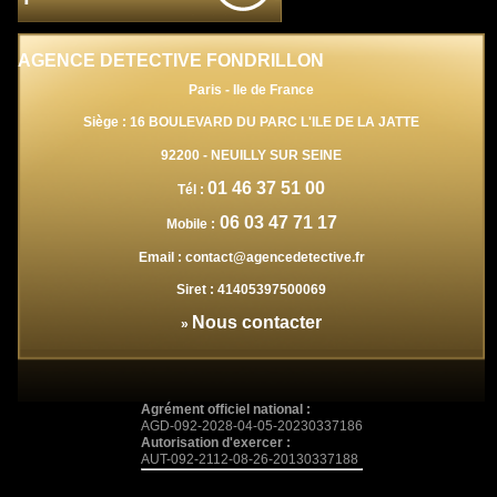
AGENCE DETECTIVE FONDRILLON
Paris - Ile de France
Siège : 16 BOULEVARD DU PARC L'ILE DE LA JATTE
92200
-
NEUILLY SUR SEINE
01 46 37 51 00
Tél :
06 03 47 71 17
Mobile :
Email :
contact@agencedetective.fr
Siret :
41405397500069
Nous contacter
»
Agrément officiel national :
AGD-092-2028-04-05-20230337186
Autorisation d'exercer :
AUT-092-2112-08-26-20130337188