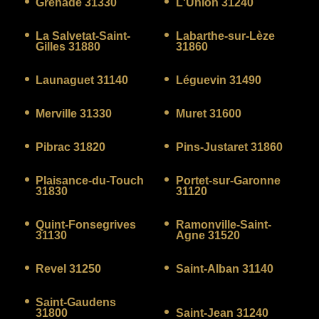
Grenade 31330
L'Union 31240
La Salvetat-Saint-
Labarthe-sur-Lèze
Gilles 31880
31860
Launaguet 31140
Léguevin 31490
Merville 31330
Muret 31600
Pibrac 31820
Pins-Justaret 31860
Plaisance-du-Touch
Portet-sur-Garonne
31830
31120
Quint-Fonsegrives
Ramonville-Saint-
31130
Agne 31520
Revel 31250
Saint-Alban 31140
Saint-Gaudens
31800
Saint-Jean 31240