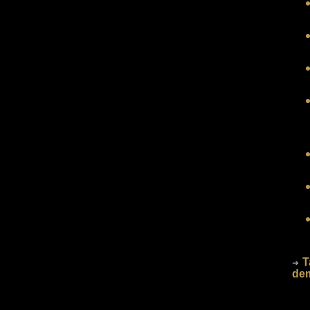
T
➜
dem