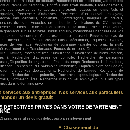
erche de fournisseurs ou produits, Détournement de la clientèle, Contrôle des
ois du temps du personnel, Contrôle des arrêts maladie, Renseignements,
lité des associés ou collaborateurs présents, passés ou futurs, Vols et
roqueries, Recherche d’adresses, Recherche d'un nouvel employeur,
erche des débiteurs, Solvabilité, Contrefaçons, marques et brevets,
erches diverses, Enquêtes pré-embauche (vérifications de CV, cursus),
erche de biens et d’actifs, Informations sur le train de vie et les revenus,
eignements sur les activités, statuts sociaux, coordonnées bancaires de vos
enaires ou concurrents, Contre-espionnage industriel, Enquête en cas de
stre d'incendie, Enquête en cas de fausse déclaration, Enquêtes, Divorces,
êtes de voisinage, Problèmes de voisinage (attester du bruit, la nuit),
êtes prénuptiales, Témoignages, Fugues de mineurs, Drogue concernant les
urs, Filatures, Photos preuves, Surveillance, Surveillance de biens (maison,
ture…), Recherche d’adresses de domicile, Recherche de personnes
arues, Disparition de longue date, Emploi du temps, Recherche d’informations,
tification, Recherche du patrimoine immobilier, Enquêtes extra-conjugales,
ection lors de vos déplacements, Recherche de banque, Recherche de
iteurs, Recherche en paternité, Recherche généalogique, Recherche
ritiers, Contre-enquêtes, Recherche d'un nouvel employeur, Tous les types
faires dans le domaine privé
 services aux entreprises
Nos services aux particuliers
|
mander un devis gratuit
S DETECTIVES PRIVES DANS VOTRE DEPARTEMENT
ENNE :
13 principales villes ou nos détectives privés interviennent
Chasseneuil-du-