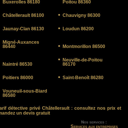
Buxerolles 86180
Poitou 86360
Châtellerault 86100
Chauvigny 86300
Jaunay-Clan 86130
Loudun 86200
Migné-Auxances
86440
Montmorillon 86500
Neuville-de-Poitou
Naintré 86530
86170
Poitiers 86000
Saint-Benoît 86280
Vouneuil-sous-Biard
86580
arif détective privé Châtellerault
: consultez nos prix et
andez un devis gratuit
Nos services :
Services aux entreprises