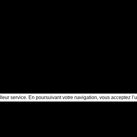
illeur service. En poursuivant votre navigation, vous acceptez l’u
oir notre page de référence (tarifs & devis gratuit)
tive privé Châtellerault