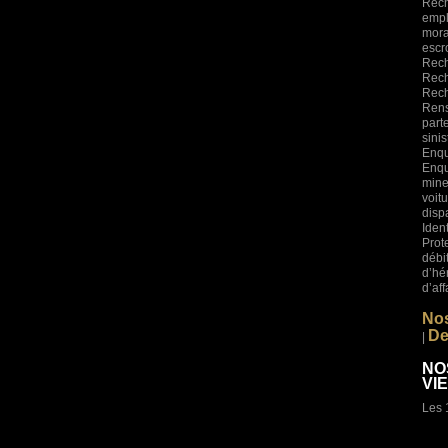
Rech
empl
mora
esc
Rech
Rech
Rech
Rens
part
sini
Enqu
Enqu
mine
voi
disp
Iden
Prot
déb
d’hé
d’af
Nos
De
|
NO
VI
Les 