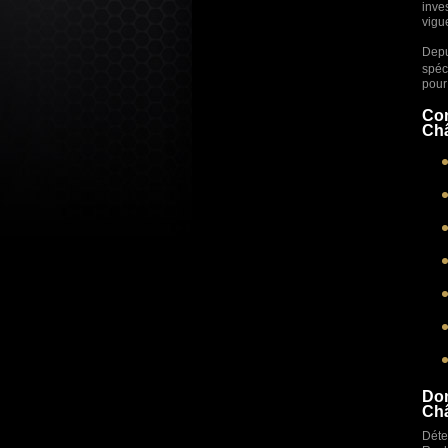
inve
vigu
Depu
spéc
pour 
Com
Châ
Dom
Châ
Déte