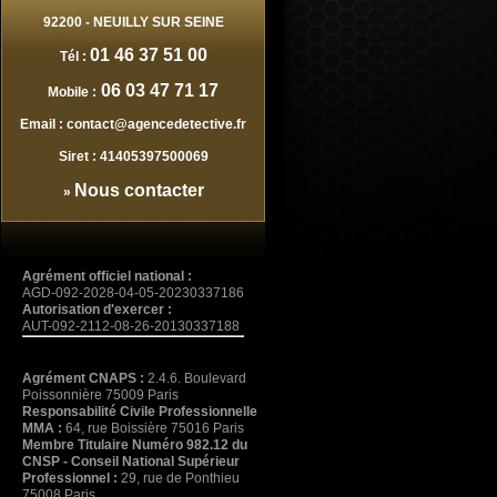
92200
-
NEUILLY SUR SEINE
01 46 37 51 00
Tél :
06 03 47 71 17
Mobile :
Email :
contact@agencedetective.fr
Siret :
41405397500069
Nous contacter
»
Agrément officiel national :
AGD-092-2028-04-05-20230337186
Autorisation d'exercer :
AUT-092-2112-08-26-20130337188
Agrément CNAPS :
2.4.6. Boulevard
Poissonnière 75009 Paris
Responsabilité Civile Professionnelle
MMA :
64, rue Boissière 75016 Paris
Membre Titulaire Numéro 982.12 du
CNSP - Conseil National Supérieur
Professionnel :
29, rue de Ponthieu
75008 Paris