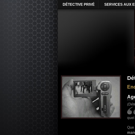
DÉTECTIVE PRIVÉ
SERVICES AUX 
Dé
Enq
Age
(Dét
quel
Que
mand