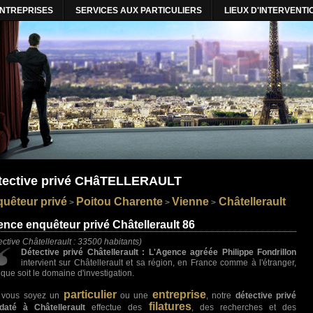
ENTREPRISES
SERVICES AUX PARTICULIERS
LIEUX D'INTERVENTI
tective privé CHâTELLERAULT
uêteur privé
Poitou Charente
Vienne
Châtellerault
>
>
>
nce enquêteur privé Châtellerault 86
ective Châtellerault : 33500 habitants)
Détective privé Châtellerault : L'Agence agréée Philippe Fondrillon
intervient sur Châtellerault et sa région, en France comme à l'étranger,
 que soit le domaine d'investigation.
particulier
entreprise
 vous soyez un
ou une
, notre
détective privé
filatures
até à Châtellerault
effectue des
, des recherches et des