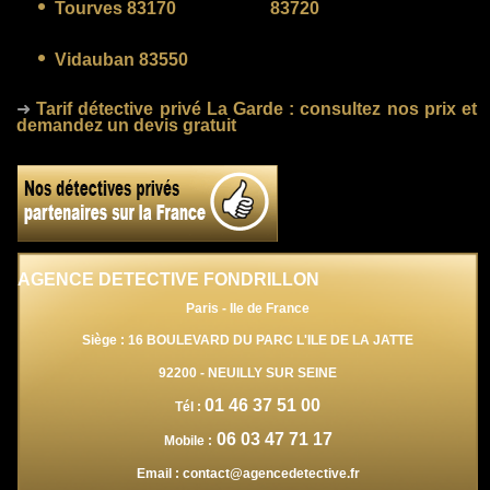
Tourves 83170
83720
Vidauban 83550
➜
Tarif détective privé La Garde
: consultez nos prix et
demandez un devis gratuit
AGENCE DETECTIVE FONDRILLON
Paris - Ile de France
Siège : 16 BOULEVARD DU PARC L'ILE DE LA JATTE
92200
-
NEUILLY SUR SEINE
01 46 37 51 00
Tél :
06 03 47 71 17
Mobile :
Email :
contact@agencedetective.fr