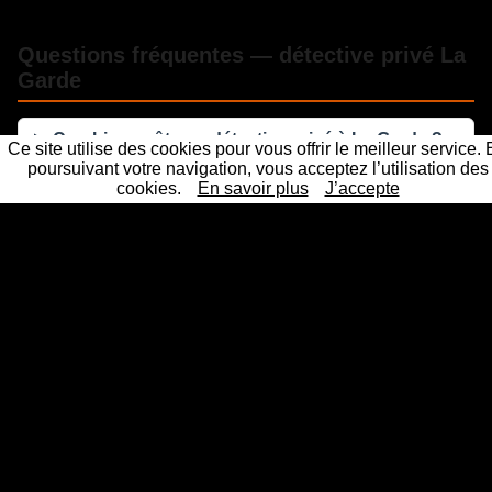
Questions fréquentes — détective privé La
Garde
Combien coûte un détective privé à La Garde ?
Ce site utilise des cookies pour vous offrir le meilleur service.
poursuivant votre navigation, vous acceptez l’utilisation des
cookies.
En savoir plus
J’accepte
Les preuves d'un détective privé sont-elles
recevables en justice ?
Sous quel délai intervenez-vous à La Garde ?
La mission reste-t-elle confidentielle ?
Un détective privé professionnel et agréé près de chez
vous
Les 61 principales villes ou nos détectives privés interviennent
Détective Paris
Détective Privé Paris 75000
Détective
|
|