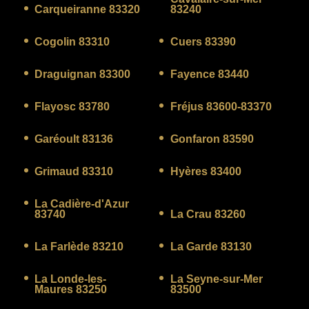
Carqueiranne 83320
83240
Cogolin 83310
Cuers 83390
Draguignan 83300
Fayence 83440
Flayosc 83780
Fréjus 83600-83370
Garéoult 83136
Gonfaron 83590
Grimaud 83310
Hyères 83400
La Cadière-d'Azur
83740
La Crau 83260
La Farlède 83210
La Garde 83130
La Londe-les-
La Seyne-sur-Mer
Maures 83250
83500