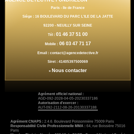
Paris - Ile de France
Siège : 16 BOULEVARD DU PARC L'ILE DE LA JATTE
92200
-
NEUILLY SUR SEINE
01 46 37 51 00
Tél :
06 03 47 71 17
Mobile :
Email :
contact@agencedetective.fr
Siret :
41405397500069
Nous contacter
»
Agrément officiel national :
AGD-092-2028-04-05-20230337186
Autorisation d'exercer :
AUT-092-2112-08-26-20130337188
Agrément CNAPS :
2.4.6. Boulevard Poissonnière 75009 Paris
Responsabilité Civile Professionnelle MMA :
64, rue Boissière 75016
Paris