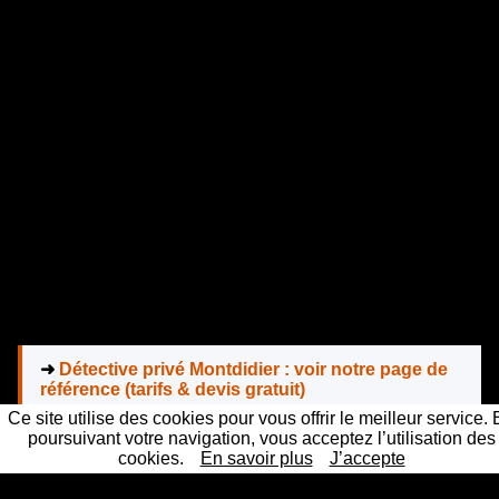
➜
Détective privé Montdidier : voir notre page de
référence (tarifs & devis gratuit)
Ce site utilise des cookies pour vous offrir le meilleur service.
poursuivant votre navigation, vous acceptez l’utilisation des
Questions fréquentes — détective privé
cookies.
En savoir plus
J’accepte
Montdidier