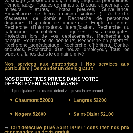
voisinage (attester du bruit, la nuit), Enquêtes prénuptiales,
Témoignages, Fugues de mineurs, Drogue concernant les
mineurs, Filatures, Photos preuves, Surveillance,
Surveillance de biens (maison, voiture…), Recherche
d’adresses de domicile, Recherche de personnes
disparues, Disparition de longue date, Emploi du temps,
Recherche d’informations, Identification, Recherche du
patrimoine immobilier, Enquêtes extra-conjugales,
Protection lors de vos déplacements, Recherche de
banque, Recherche de débiteurs, Recherche en paternité,
Recherche généalogique, Recherche d’héritiers, Contre-
enquêtes, Recherche d'un nouvel employeur, Tous les
types d’affaires dans le domaine privé
Nos services aux entreprises
|
Nos services aux
particuliers
|
Demander un devis gratuit
NOS DETECTIVES PRIVES DANS VOTRE
DEPARTEMENT HAUTE-MARNE :
Les 4 principales villes ou nos détectives privés interviennent
Chaumont 52000
Langres 52200
Nogent 52800
Saint-Dizier 52100
➜
Tarif détective privé Saint-Dizier
: consultez nos prix
et demandez un devis gratuit