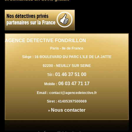
AGENCE DETECTIVE FONDRILLON
Paris - Ile de France
Siège : 16 BOULEVARD DU PARC L'ILE DE LA JATTE
92200
-
NEUILLY SUR SEINE
01 46 37 51 00
Tél :
06 03 47 71 17
Mobile :
Email :
contact@agencedetective.fr
Siret :
41405397500069
Nous contacter
»