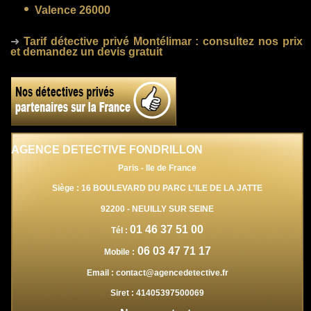
Valence 26000
➜
Tarif détective privé Montélimar
: consultez nos prix
et demandez un devis gratuit
AGENCE DETECTIVE FONDRILLON
Paris - Ile de France
Siège : 16 BOULEVARD DU PARC L'ILE DE LA JATTE
92200
-
NEUILLY SUR SEINE
01 46 37 51 00
Tél :
06 03 47 71 17
Mobile :
Email :
contact@agencedetective.fr
Siret :
41405397500069