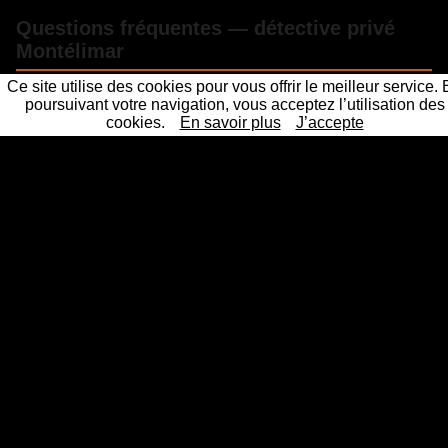
Questions fréquentes — détective privé
Montélimar
Ce site utilise des cookies pour vous offrir le meilleur service.
poursuivant votre navigation, vous acceptez l’utilisation des
Combien coûte un détective privé à Montélimar
?
cookies.
En savoir plus
J’accepte
Les preuves d'un détective privé sont-elles
recevables en justice ?
Sous quel délai intervenez-vous à Montélimar ?
La mission reste-t-elle confidentielle ?
Un détective privé professionnel et agréé près de chez
vous
Les 61 principales villes ou nos détectives privés interviennent
Détective Paris
Détective Privé Paris 75000
Détective
|
|