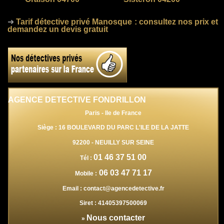
➜
Tarif détective privé Manosque
: consultez nos prix et
demandez un devis gratuit
AGENCE DETECTIVE FONDRILLON
Paris - Ile de France
Siège : 16 BOULEVARD DU PARC L'ILE DE LA JATTE
92200
-
NEUILLY SUR SEINE
01 46 37 51 00
Tél :
06 03 47 71 17
Mobile :
Email :
contact@agencedetective.fr
Siret :
41405397500069
Nous contacter
»