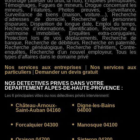
voisinage (attester du bruit, la nuit), Enquêtes prénuptiales,
Témoignages, Fugues de mineurs, Drogue concernant les
mineurs, Filatures, Photos preuves, Surveillance,
Surveillance de biens (maison, voiture…), Recherche
d’adresses de domicile, Recherche de personnes
disparues, Disparition de longue date, Emploi du temps,
Recherche d’informations, Identification, Recherche du
patrimoine immobilier, Enquêtes extra-conjugales,
Protection lors de vos déplacements, Recherche de
banque, Recherche de débiteurs, Recherche en paternité,
Recherche généalogique, Recherche d’héritiers, Contre-
enquêtes, Recherche d'un nouvel employeur, Tous les
types d’affaires dans le domaine privé
Nos services aux entreprises
|
Nos services aux
particuliers
|
Demander un devis gratuit
NOS DETECTIVES PRIVES DANS VOTRE
DEPARTEMENT ALPES-DE-HAUTE-PROVENCE :
Les 6 principales villes ou nos détectives privés interviennent
Château-Arnoux-
Digne-les-Bains
Saint-Auban 04160
04000
Forcalquier 04300
Manosque 04100
Oraison 04700
Sisteron 04200