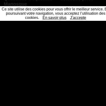
Manosque
Ce site utilise des cookies pour vous offrir le meilleur service.
poursuivant votre navigation, vous acceptez l’utilisation des
Combien coûte un détective privé à Manosque ?
cookies.
En savoir plus
J’accepte
Les preuves d'un détective privé sont-elles
recevables en justice ?
Sous quel délai intervenez-vous à Manosque ?
La mission reste-t-elle confidentielle ?
Un détective privé professionnel et agréé près de chez
vous
Les 61 principales villes ou nos détectives privés interviennent
Détective Paris
Détective Privé Paris 75000
Détective
|
|
Privé Paris 1er arrondissement 75001
Détective Privé Paris
|
2ème arrondissement 75002
Détective Privé Paris 3ème
|