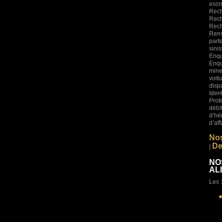
esc
Rech
Rech
Rech
Rens
part
sini
Enqu
Enqu
mine
voi
disp
Iden
Prot
déb
d’hé
d’af
Nos
De
|
NO
ALL
Les 