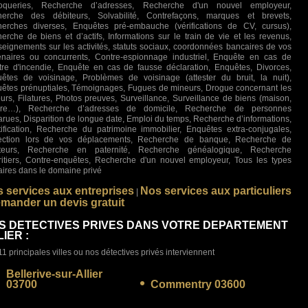
roqueries, Recherche d’adresses, Recherche d'un nouvel employeur,
erche des débiteurs, Solvabilité, Contrefaçons, marques et brevets,
erches diverses, Enquêtes pré-embauche (vérifications de CV, cursus),
erche de biens et d’actifs, Informations sur le train de vie et les revenus,
eignements sur les activités, statuts sociaux, coordonnées bancaires de vos
enaires ou concurrents, Contre-espionnage industriel, Enquête en cas de
stre d'incendie, Enquête en cas de fausse déclaration, Enquêtes, Divorces,
êtes de voisinage, Problèmes de voisinage (attester du bruit, la nuit),
êtes prénuptiales, Témoignages, Fugues de mineurs, Drogue concernant les
urs, Filatures, Photos preuves, Surveillance, Surveillance de biens (maison,
ture…), Recherche d’adresses de domicile, Recherche de personnes
arues, Disparition de longue date, Emploi du temps, Recherche d’informations,
tification, Recherche du patrimoine immobilier, Enquêtes extra-conjugales,
ection lors de vos déplacements, Recherche de banque, Recherche de
iteurs, Recherche en paternité, Recherche généalogique, Recherche
ritiers, Contre-enquêtes, Recherche d'un nouvel employeur, Tous les types
faires dans le domaine privé
 services aux entreprises
Nos services aux particuliers
|
mander un devis gratuit
S DETECTIVES PRIVES DANS VOTRE DEPARTEMENT
IER :
11 principales villes ou nos détectives privés interviennent
Bellerive-sur-Allier
03700
Commentry 03600