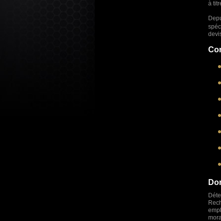
à tit
Depu
spéc
devis
Com
Dom
Déte
Rech
empl
mora