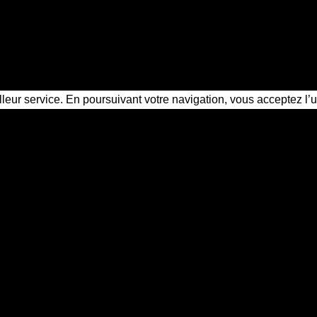
illeur service. En poursuivant votre navigation, vous acceptez l’u
ctive privé Cusset
vé à Cusset ?
 sont-elles recevables en justice ?
 à Cusset ?
elle ?
et agréé près de chez vous