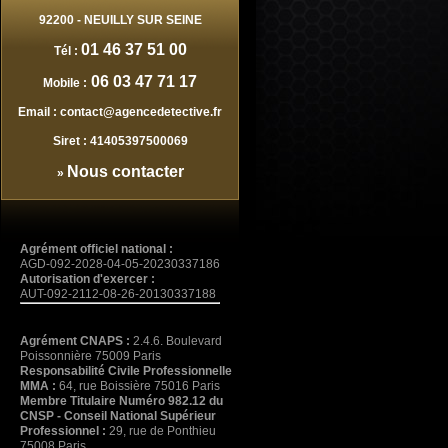
92200
-
NEUILLY SUR SEINE
01 46 37 51 00
Tél :
06 03 47 71 17
Mobile :
Email :
contact@agencedetective.fr
Siret :
41405397500069
Nous contacter
»
Agrément officiel national :
AGD-092-2028-04-05-20230337186
Autorisation d'exercer :
AUT-092-2112-08-26-20130337188
Agrément CNAPS :
2.4.6. Boulevard
Poissonnière 75009 Paris
Responsabilité Civile Professionnelle
MMA :
64, rue Boissière 75016 Paris
Membre Titulaire Numéro 982.12 du
CNSP - Conseil National Supérieur
Professionnel :
29, rue de Ponthieu
75008 Paris