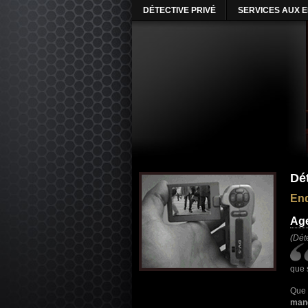
DÉTECTIVE PRIVÉ
SERVICES AUX 
Dé
Enq
Age
(Dét
que 
Que
man