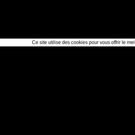
Ce site utilise des cookies pour vous offrir le me
Questions fréquentes — déte
Combien coûte un détective pri
Les preuves d'un détective privé
Sous quel délai intervenez-vous
La mission reste-t-elle confidenti
Un détective privé professionnel 