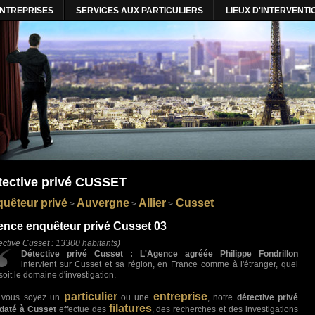
ENTREPRISES
SERVICES AUX PARTICULIERS
LIEUX D'INTERVENTI
tective privé CUSSET
uêteur privé
Auvergne
Allier
Cusset
>
>
>
nce enquêteur privé Cusset 03
ective Cusset : 13300 habitants)
Détective privé Cusset : L'Agence agréée Philippe Fondrillon
intervient sur Cusset et sa région, en France comme à l'étranger, quel
soit le domaine d'investigation.
particulier
entreprise
 vous soyez un
ou une
, notre
détective privé
filatures
daté à Cusset
effectue des
, des recherches et des investigations