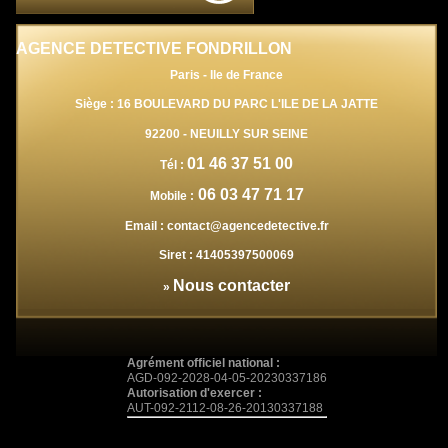
AGENCE DETECTIVE FONDRILLON
Paris - Ile de France
Siège : 16 BOULEVARD DU PARC L'ILE DE LA JATTE
92200
-
NEUILLY SUR SEINE
01 46 37 51 00
Tél :
06 03 47 71 17
Mobile :
Email :
contact@agencedetective.fr
Siret :
41405397500069
Nous contacter
»
Agrément officiel national :
AGD-092-2028-04-05-20230337186
Autorisation d'exercer :
AUT-092-2112-08-26-20130337188